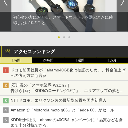
初心者の方におくる、スマートウォッチを選ぶときに確
認したい10のこと
●
●
●
アクセスランキング
1時間
24時間
1週間
1カ月
ドコモ前田社長が「ahamo40GB化は検証のため」、料金値上げ
への考え方にも言及
[石川温の「スマホ業界 Watch」]
告げられた「KDDIのローミング終了」、エリアマップの落とし
穴と楽天モバイルの課題
NTTドコモ、エリクソン製の最新型装置を国内初導入
Amazonで「Motorola moto g06」と「edge 60」がセール
KDDI松田社長、ahamoの40GBキャンペーンに「品質などを含
めて十分対抗できる」