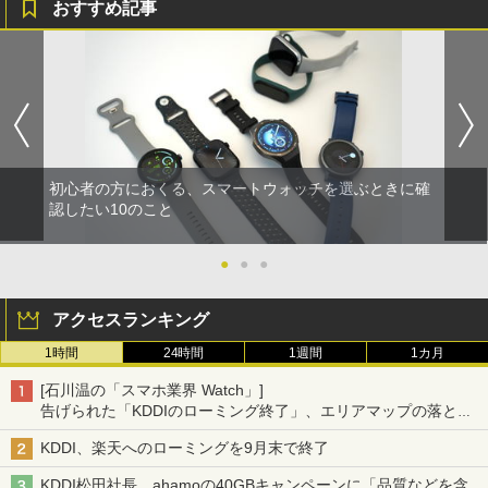
おすすめ記事
初心者の方におくる、スマートウォッチを選ぶときに確
認したい10のこと
●
●
●
アクセスランキング
1時間
24時間
1週間
1カ月
[石川温の「スマホ業界 Watch」]
告げられた「KDDIのローミング終了」、エリアマップの落とし
穴と楽天モバイルの課題
KDDI、楽天へのローミングを9月末で終了
KDDI松田社長、ahamoの40GBキャンペーンに「品質などを含