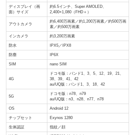
ディスプレイ（画
約6.5インチ、Super AMOLED、
面）サイズ
2,400×1,080（FHD＋）
約6,400万画素／約1,200万画素／約500万画
アウトカメラ
素／約500万画素
インカメラ
約3,200万画素
防水
IPX5／IPX8
防塵
IP6X
SIM
nano SIM
ドコモ版：バンド1、3、5、12、19、21、
4G
38、39、41、42
au/UQ版：バンド1、3、18、42
ドコモ版：n78、n79
5G
au/UQ版：n3、n28、n77、n78
OS
Android 12
チップセット
Exynos 1280
生体認証
指紋／顔