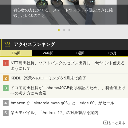
初心者の方におくる、スマートウォッチを選ぶときに確
認したい10のこと
●
●
●
アクセスランキング
1時間
24時間
1週間
1カ月
NTT島田社長、ソフトバンクのセブン出資に「dポイント使える
ようにして」
KDDI、楽天へのローミングを9月末で終了
ドコモ前田社長が「ahamo40GB化は検証のため」、料金値上げ
への考え方にも言及
Amazonで「Motorola moto g06」と「edge 60」がセール
楽天モバイル、「Android 17」の対象製品を案内
もっと見る