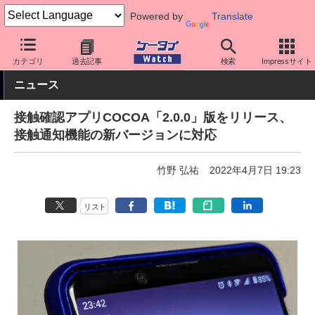
Powered by
Translate
ケータイ Watch
アプリ・サービス
災害・防災
カテゴリ
過去記事
検索
Impressサイト
ニュース
接触確認アプリCOCOA「2.0.0」版をリリース、
接触通知機能の新バージョンに対応
竹野 弘祐
2022年4月7日 19:23
リスト