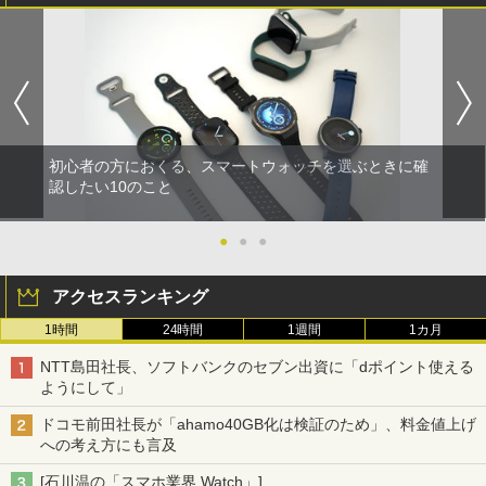
初心者の方におくる、スマートウォッチを選ぶときに確
認したい10のこと
●
●
●
アクセスランキング
1時間
24時間
1週間
1カ月
NTT島田社長、ソフトバンクのセブン出資に「dポイント使える
ようにして」
ドコモ前田社長が「ahamo40GB化は検証のため」、料金値上げ
への考え方にも言及
[石川温の「スマホ業界 Watch」]