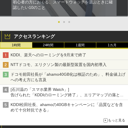
初心者の方におくる、スマートウォッチを選ぶときに確
認したい10のこと
●
●
●
アクセスランキング
1時間
24時間
1週間
1カ月
KDDI、楽天へのローミングを9月末で終了
NTTドコモ、エリクソン製の最新型装置を国内初導入
ドコモ前田社長が「ahamo40GB化は検証のため」、料金値上げ
への考え方にも言及
[石川温の「スマホ業界 Watch」]
告げられた「KDDIのローミング終了」、エリアマップの落とし
穴と楽天モバイルの課題
KDDI松田社長、ahamoの40GBキャンペーンに「品質などを含
めて十分対抗できる」
もっと見る