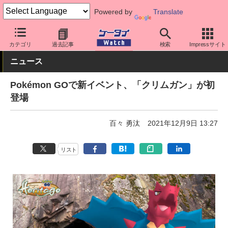
Powered by
Translate
ケータイ Watch
アプリ・サービス
動画・音楽・ゲーム
カテゴリ
過去記事
検索
Impressサイト
ニュース
Pokémon GOで新イベント、「クリムガン」が初
登場
百々 勇汰
2021年12月9日 13:27
リスト