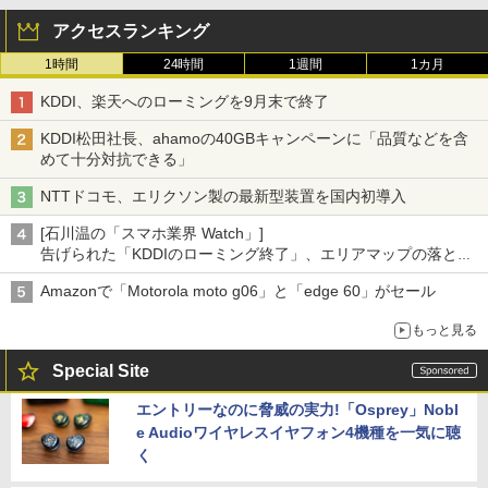
アクセスランキング
1時間
24時間
1週間
1カ月
KDDI、楽天へのローミングを9月末で終了
KDDI松田社長、ahamoの40GBキャンペーンに「品質などを含
めて十分対抗できる」
NTTドコモ、エリクソン製の最新型装置を国内初導入
[石川温の「スマホ業界 Watch」]
告げられた「KDDIのローミング終了」、エリアマップの落とし
穴と楽天モバイルの課題
Amazonで「Motorola moto g06」と「edge 60」がセール
もっと見る
Special Site
エントリーなのに脅威の実力!「Osprey」Nobl
e Audioワイヤレスイヤフォン4機種を一気に聴
く