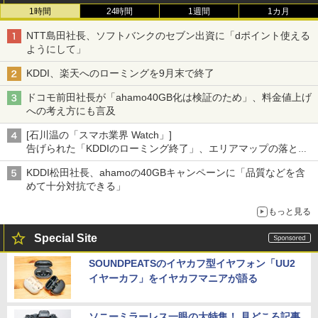
1時間
24時間
1週間
1カ月
NTT島田社長、ソフトバンクのセブン出資に「dポイント使える
ようにして」
KDDI、楽天へのローミングを9月末で終了
ドコモ前田社長が「ahamo40GB化は検証のため」、料金値上げ
への考え方にも言及
[石川温の「スマホ業界 Watch」]
告げられた「KDDIのローミング終了」、エリアマップの落とし
穴と楽天モバイルの課題
KDDI松田社長、ahamoの40GBキャンペーンに「品質などを含
めて十分対抗できる」
もっと見る
Special Site
SOUNDPEATSのイヤカフ型イヤフォン「UU2
イヤーカフ」をイヤカフマニアが語る
ソニーミラーレス一眼の大特集！ 見どころ記事