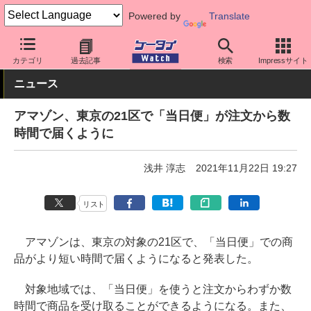
Powered by
Translate
ケータイ Watch
アプリ・サービス
決済/金融
カテゴリ
過去記事
検索
Impressサイト
ニュース
アマゾン、東京の21区で「当日便」が注文から数
時間で届くように
浅井 淳志
2021年11月22日 19:27
リスト
アマゾンは、東京の対象の21区で、「当日便」での商
品がより短い時間で届くようになると発表した。
対象地域では、「当日便」を使うと注文からわずか数
時間で商品を受け取ることができるようになる。また、