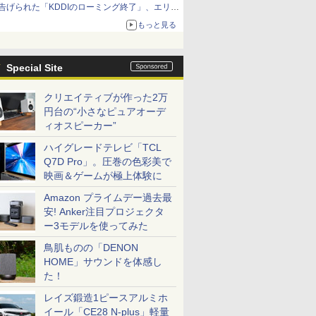
告げられた「KDDIのローミング終了」、エリア
マップの落とし穴と楽天モバイルの課題
もっと見る
Special Site
クリエイティブが作った2万
円台の“小さなピュアオーデ
ィオスピーカー”
ハイグレードテレビ「TCL
Q7D Pro」。圧巻の色彩美で
映画＆ゲームが極上体験に
Amazon プライムデー過去最
安! Anker注目プロジェクタ
ー3モデルを使ってみた
鳥肌ものの「DENON
HOME」サウンドを体感し
た！
レイズ鍛造1ピースアルミホ
イール「CE28 N-plus」軽量