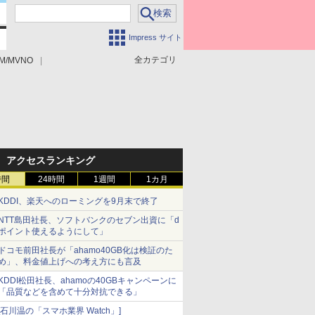
Impress サイト
全カテゴリ
M/MVNO
アクセスランキング
時間
24時間
1週間
1カ月
KDDI、楽天へのローミングを9月末で終了
NTT島田社長、ソフトバンクのセブン出資に「d
ポイント使えるようにして」
ドコモ前田社長が「ahamo40GB化は検証のた
め」、料金値上げへの考え方にも言及
KDDI松田社長、ahamoの40GBキャンペーンに
「品質などを含めて十分対抗できる」
[石川温の「スマホ業界 Watch」]