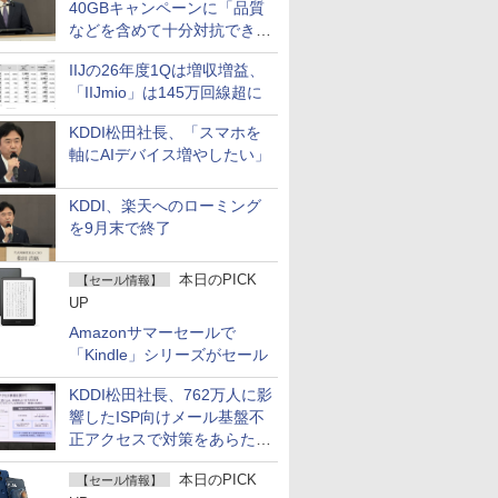
40GBキャンペーンに「品質
などを含めて十分対抗でき
る」
IIJの26年度1Qは増収増益、
「IIJmio」は145万回線超に
KDDI松田社長、「スマホを
軸にAIデバイス増やしたい」
KDDI、楽天へのローミング
を9月末で終了
本日のPICK
【セール情報】
UP
Amazonサマーセールで
「Kindle」シリーズがセール
KDDI松田社長、762万人に影
響したISP向けメール基盤不
正アクセスで対策をあらため
て説明
本日のPICK
【セール情報】