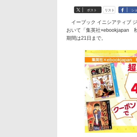
ポスト
リスト
シ
イーブック イニシアティブ ジャ
おいて「集英社×ebookjapan
期間は21日まで。