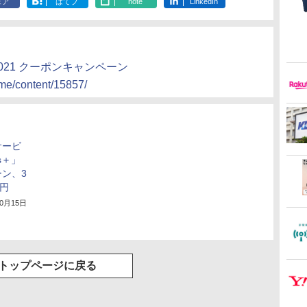
ェア
はてブ
note
LinkedIn
! 2021 クーポンキャンペーン
eme/content/15857/
サービ
ds＋」
ン、3
0円
10月15日
トップページに戻る