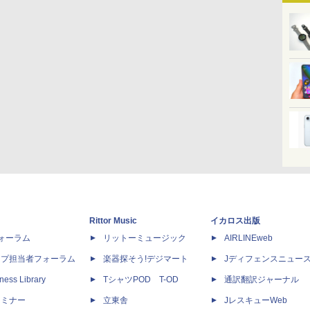
Rittor Music
イカロス出版
dフォーラム
リットーミュージック
AIRLINEweb
ップ担当者フォーラム
楽器探そう!デジマート
Jディフェンスニュー
ness Library
TシャツPOD T-OD
通訳翻訳ジャーナル
セミナー
立東舎
JレスキューWeb