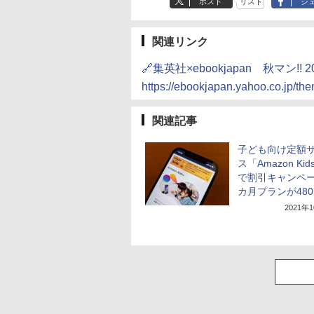
ポスト
リスト
シ
関連リンク
🔗集英社×ebookjapan 秋マン!
https://ebookjapan.yahoo.co.jp/th
関連記事
子ども向け定額
ス「Amazon Ki
で割引キャンペー
カ月プランが48
2021年