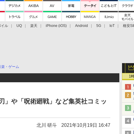
バイル
UQ
楽天
iPhone (iOS)
Android
5G
IoT
格安SI
アクセサリー
業界動向
法人向け
最新技術/その他
音楽・ゲーム
1
鬼滅の刃」や「呪術廻戦」など集英社コミッ
北川 研斗
2021年10月19日 16:47