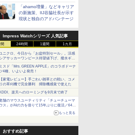
「ahamo増量」などキャリア
の新施策、IIJ谷脇社長が示す
現状と独自のアドバンテージ
Impress Watchシリーズ 人気記事
時間
24時間
1週間
1カ月
ユニクロ、今日から「お盆特別セール」。涼感
シアサッカーワンピース待望値下げ、撥水ギア
ショーツは1990円に
ミスド「Mrs. GREEN APPLE」のコラボドーナ
ツ4種、いよいよ発売！
【家電レビュー】手ごわい雑草との戦い、コメ
リの草刈機で完全勝利 掃除機感覚で使えた
KDDI、楽天へのローミングを9月末で終了
老舗のマウスユーティリティ「チューチューマ
ウス」がAIの力を借りて15年ぶりに復活／64bit
化、Windows 10/11、「Chrome」も走り回
もっと見る
る。復活記念で2026年末まで500円
おすすめ記事