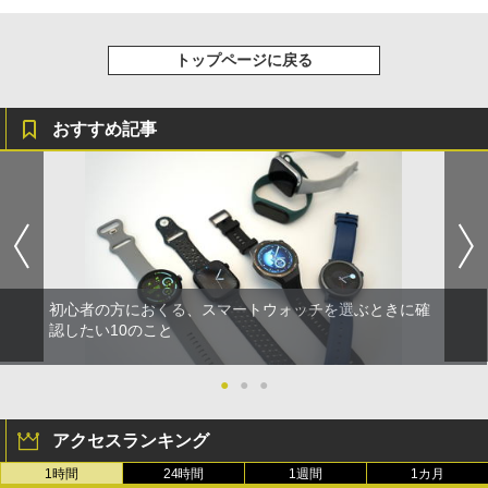
トップページに戻る
おすすめ記事
初心者の方におくる、スマートウォッチを選ぶときに確
認したい10のこと
●
●
●
アクセスランキング
1時間
24時間
1週間
1カ月