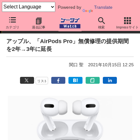
Powered by
Translate
ニュース
カテゴリ
過去記事
検索
Impressサイト
アップル、「AirPods Pro」無償修理の提供期間
を2年→3年に延長
関口 聖
2021年10月15日 12:25
リスト