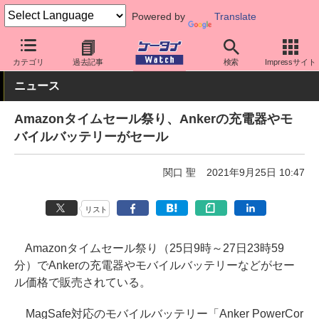
Powered by
Translate
ケータイ Watch
周辺機器/アクセサリー
モバイルバッテリー
カテゴリ
過去記事
検索
Impressサイト
ニュース
Amazonタイムセール祭り、Ankerの充電器やモ
バイルバッテリーがセール
関口 聖
2021年9月25日 10:47
リスト
Amazonタイムセール祭り（25日9時～27日23時59
分）でAnkerの充電器やモバイルバッテリーなどがセー
ル価格で販売されている。
MagSafe対応のモバイルバッテリー「Anker PowerCor