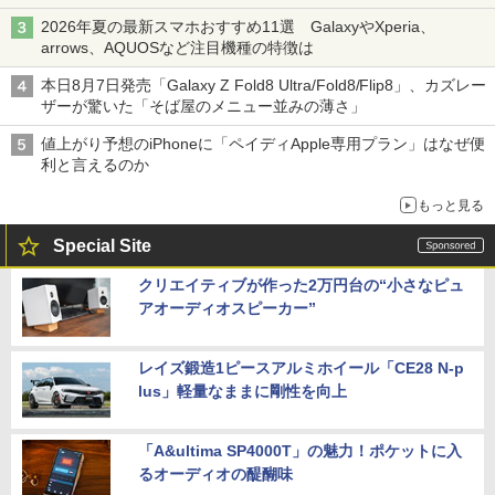
2026年夏の最新スマホおすすめ11選 GalaxyやXperia、
arrows、AQUOSなど注目機種の特徴は
本日8月7日発売「Galaxy Z Fold8 Ultra/Fold8/Flip8」、カズレー
ザーが驚いた「そば屋のメニュー並みの薄さ」
値上がり予想のiPhoneに「ペイディApple専用プラン」はなぜ便
利と言えるのか
もっと見る
Special Site
クリエイティブが作った2万円台の“小さなピュ
アオーディオスピーカー”
レイズ鍛造1ピースアルミホイール「CE28 N-p
lus」軽量なままに剛性を向上
「A&ultima SP4000T」の魅力！ポケットに入
るオーディオの醍醐味