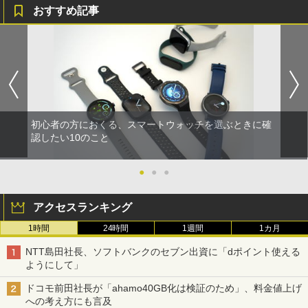
おすすめ記事
初心者の方におくる、スマートウォッチを選ぶときに確
認したい10のこと
●
●
●
アクセスランキング
1時間
24時間
1週間
1カ月
NTT島田社長、ソフトバンクのセブン出資に「dポイント使える
ようにして」
ドコモ前田社長が「ahamo40GB化は検証のため」、料金値上げ
への考え方にも言及