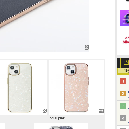
1
coral pink