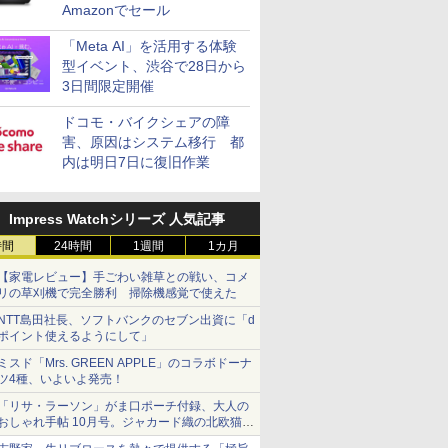
Amazonでセール
「Meta AI」を活用する体験
型イベント、渋谷で28日から
3日間限定開催
ドコモ・バイクシェアの障
害、原因はシステム移行 都
内は明日7日に復旧作業
Impress Watchシリーズ 人気記事
時間
24時間
1週間
1カ月
【家電レビュー】手ごわい雑草との戦い、コメ
リの草刈機で完全勝利 掃除機感覚で使えた
NTT島田社長、ソフトバンクのセブン出資に「d
ポイント使えるようにして」
ミスド「Mrs. GREEN APPLE」のコラボドーナ
ツ4種、いよいよ発売！
「リサ・ラーソン」がま口ポーチ付録、大人の
おしゃれ手帖 10月号。ジャカード織の北欧猫デ
ザイン