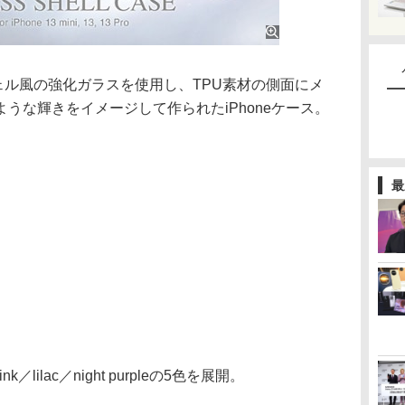
」は、シェル風の強化ガラスを使用し、TPU素材の側面にメ
うな輝きをイメージして作られたiPhoneケース。
最
nk／lilac／night purpleの5色を展開。