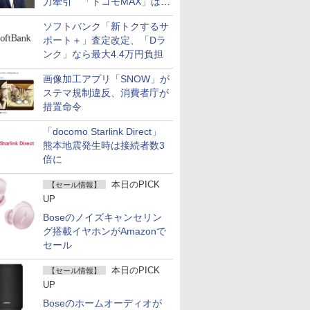
力牽引 「ドコモMAX」は
400万契約突破
ソフトバンク「新トクするサ
ポート＋」査定改定、「Dラ
ンク」なら最大4.4万円負担
画像加工アプリ「SNOW」が
ステマ規制違反、消費者庁が
措置命令
「docomo Starlink Direct」
熊本地震発生時は接続者数3
倍に
本日のPICK
【セール情報】
UP
Boseのノイズキャンセリン
グ搭載イヤホンがAmazonで
セール
本日のPICK
【セール情報】
UP
Boseのホームオーディオが