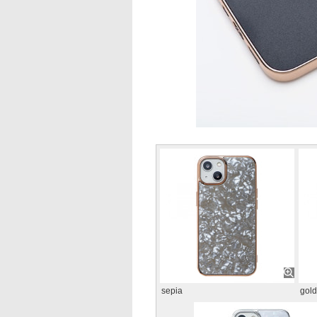
sepia
gold