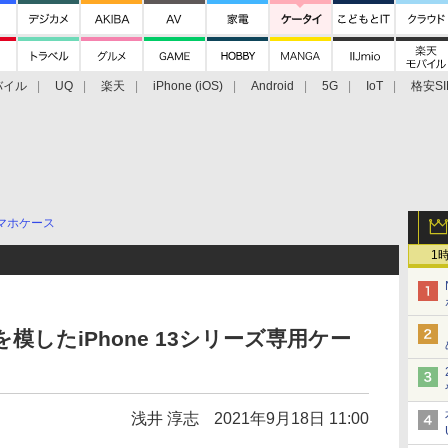
バイル
UQ
楽天
iPhone (iOS)
Android
5G
IoT
格安SI
アクセサリー
業界動向
法人向け
最新技術/その他
マホケース
1
を模したiPhone 13シリーズ専用ケー
浅井 淳志
2021年9月18日 11:00