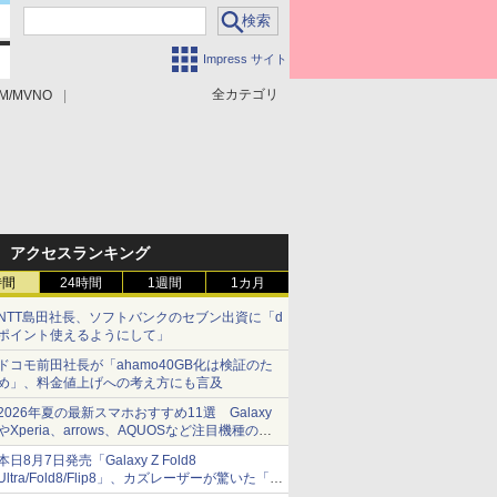
Impress サイト
全カテゴリ
M/MVNO
アクセスランキング
時間
24時間
1週間
1カ月
NTT島田社長、ソフトバンクのセブン出資に「d
ポイント使えるようにして」
ドコモ前田社長が「ahamo40GB化は検証のた
め」、料金値上げへの考え方にも言及
2026年夏の最新スマホおすすめ11選 Galaxy
やXperia、arrows、AQUOSなど注目機種の特
徴は
本日8月7日発売「Galaxy Z Fold8
Ultra/Fold8/Flip8」、カズレーザーが驚いた「そ
ば屋のメニュー並みの薄さ」