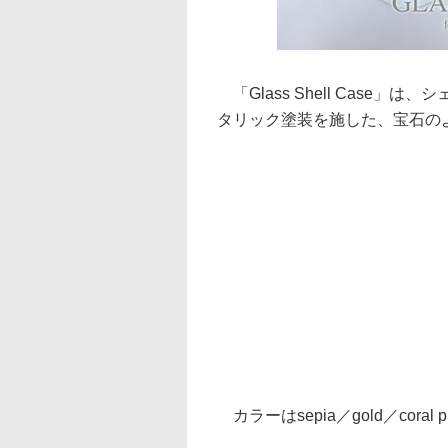
「Glass Shell Case
タリック塗装を施した、宝石のよ
カラーはsepia／gold／coral pi