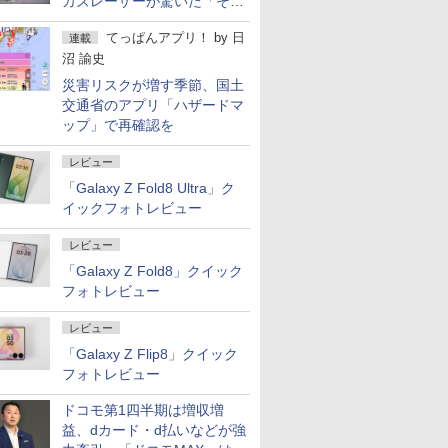
カズレーザーが驚いた「そば
屋のメニュー並みの薄さ」
てっぱんアプリ！
by
日
連載
沼 諭史
災害リスクが増す季節、国土
交通省のアプリ「ハザードマ
ップ」で再確認を
レビュー
「Galaxy Z Fold8 Ultra」ク
イックフォトレビュー
レビュー
「Galaxy Z Fold8」クイック
フォトレビュー
レビュー
「Galaxy Z Flip8」クイック
フォトレビュー
ドコモ第1四半期は増収増
益、dカード・d払いなどが強