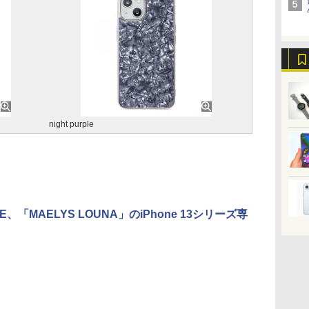
night purple
SE、「MAELYS LOUNA」のiPhone 13シリーズ専