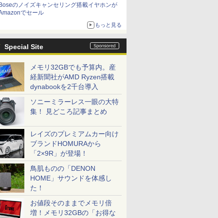
Boseのノイズキャンセリング搭載イヤホンが
Amazonでセール
もっと見る
Special Site
メモリ32GBでも予算内。産
経新聞社がAMD Ryzen搭載
dynabookを2千台導入
ソニーミラーレス一眼の大特
集！ 見どころ記事まとめ
レイズのプレミアムカー向け
ブランドHOMURAから
「2×9R」が登場！
鳥肌ものの「DENON
HOME」サウンドを体感し
た！
お値段そのままでメモリ倍
増！メモリ32GBの「お得な