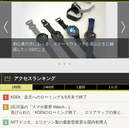
初心者の方におくる、スマートウォッチを選ぶときに確
認したい10のこと
●
●
●
アクセスランキング
1時間
24時間
1週間
1カ月
KDDI、楽天へのローミングを9月末で終了
[石川温の「スマホ業界 Watch」]
告げられた「KDDIのローミング終了」、エリアマップの落とし
穴と楽天モバイルの課題
NTTドコモ、エリクソン製の最新型装置を国内初導入