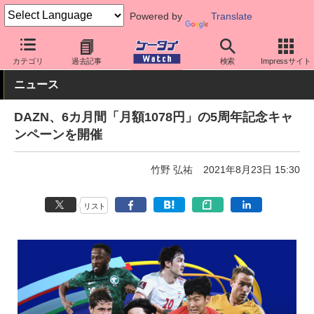
Powered by
Translate
ケータイ Watch
アプリ・サービス
動画・音楽・ゲーム
カテゴリ
過去記事
検索
Impressサイト
ニュース
DAZN、6カ月間「月額1078円」の5周年記念キャ
ンペーンを開催
竹野 弘祐
2021年8月23日 15:30
リスト