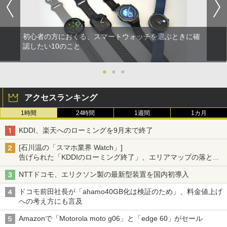
初心者の方におくる、スマートウォッチを選ぶときに確
認したい10のこと
●
●
●
アクセスランキング
1時間
24時間
1週間
1カ月
KDDI、楽天へのローミングを9月末で終了
[石川温の「スマホ業界 Watch」]
告げられた「KDDIのローミング終了」、エリアマップの落とし
穴と楽天モバイルの課題
NTTドコモ、エリクソン製の最新型装置を国内初導入
ドコモ前田社長が「ahamo40GB化は検証のため」、料金値上げ
への考え方にも言及
Amazonで「Motorola moto g06」と「edge 60」がセール