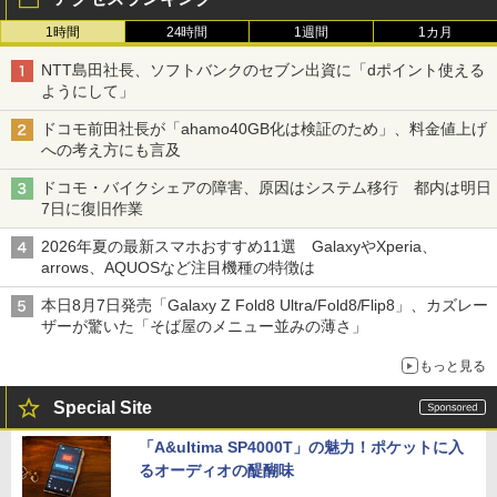
1時間
24時間
1週間
1カ月
NTT島田社長、ソフトバンクのセブン出資に「dポイント使える
ようにして」
ドコモ前田社長が「ahamo40GB化は検証のため」、料金値上げ
への考え方にも言及
ドコモ・バイクシェアの障害、原因はシステム移行 都内は明日
7日に復旧作業
2026年夏の最新スマホおすすめ11選 GalaxyやXperia、
arrows、AQUOSなど注目機種の特徴は
本日8月7日発売「Galaxy Z Fold8 Ultra/Fold8/Flip8」、カズレー
ザーが驚いた「そば屋のメニュー並みの薄さ」
もっと見る
Special Site
「A&ultima SP4000T」の魅力！ポケットに入
るオーディオの醍醐味