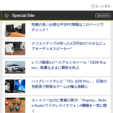
もっと見る
Special Site
性能の良いお得な中古PC情報はこのページで
チェック！
クリエイティブが作った2万円台の“小さなピュ
アオーディオスピーカー”
レイズ鍛造1ピースアルミホイール「CE28 N-p
lus」軽量なままに剛性を向上
ハイグレードテレビ「TCL Q7D Pro」。圧巻の
色彩美で映画＆ゲームが極上体験に
エントリーなのに脅威の実力!「Osprey」Nobl
e Audioワイヤレスイヤフォン4機種を一気に聴
く