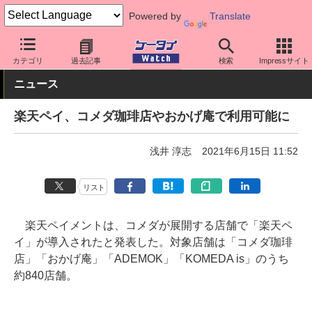
Powered by
Translate
ケータイ Watch
キャリア
楽天
アプリ・サービス
カテゴリ
過去記事
検索
Impressサイト
ニュース
楽天ペイ、コメダ珈琲店やおかげ庵で利用可能に
浅井 淳志
2021年6月15日 11:52
リスト
楽天ペイメントは、コメダが展開する店舗で「楽天ペ
イ」が導入されたと発表した。対象店舗は「コメダ珈琲
店」「おかげ庵」「ADEMOK」「KOMEDA is」のうち
約840店舗。