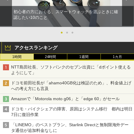
初心者の方におくる、スマートウォッチを選ぶときに確
認したい10のこと
●
●
●
アクセスランキング
1時間
24時間
1週間
1カ月
NTT島田社長、ソフトバンクのセブン出資に「dポイント使える
ようにして」
ドコモ前田社長が「ahamo40GB化は検証のため」、料金値上げ
への考え方にも言及
Amazonで「Motorola moto g06」と「edge 60」がセール
ドコモ・バイクシェアの障害、原因はシステム移行 都内は明日
7日に復旧作業
「LINEMO」のベストプラン、Starlink Directと無制限海外デー
タ通信が追加料金なしに