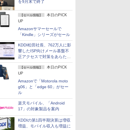
を9月末で終了
本日のPICK
【セール情報】
UP
Amazonサマーセールで
「Kindle」シリーズがセール
KDDI松田社長、762万人に影
響したISP向けメール基盤不
正アクセスで対策をあらため
て説明
本日のPICK
【セール情報】
UP
Amazonで「Motorola moto
g06」と「edge 60」がセー
ル
楽天モバイル、「Android
17」の対象製品を案内
KDDIの第1四半期決算は増収
増益、モバイル収入も増益に