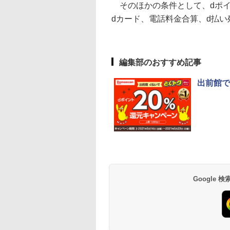
そのほかの条件として、dポイ
dカード、電話料金合算、d払
編集部のおすすめ記事
出前館で
Google