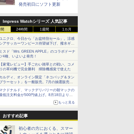
発売初日にソフト更新
Impress Watchシリーズ 人気記事
時間
24時間
1週間
1カ月
ユニクロ、今日から「お盆特別セール」。涼感
シアサッカーワンピース待望値下げ、撥水ギア
ショーツは1990円に
ミスド「Mrs. GREEN APPLE」のコラボドーナ
ツ4種、いよいよ発売！
【家電レビュー】手ごわい雑草との戦い、コメ
リの草刈機で完全勝利 掃除機感覚で使えた
カルディ、オンライン限定「ネコバッグ＆タン
ブラーセット」を一般販売。7月の抽選販売の
当選無効分
マクドナルド、マックデリバリーの朝マックの
最低注文料金が500円値上げ。8月18日より
1,500円から受付
もっと見る
おすすめ記事
初心者の方におくる、スマー