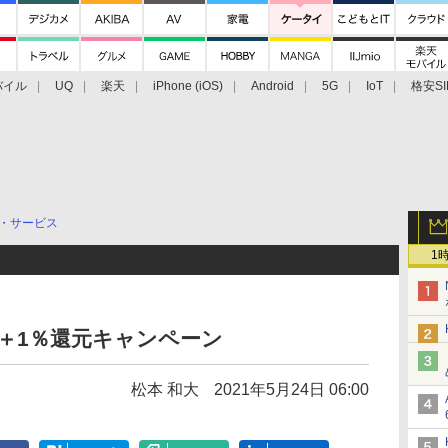
バイル
UQ
楽天
iPhone (iOS)
Android
5G
IoT
格安SI
アクセサリー
業界動向
法人向け
最新技術/その他
・サービス
1
＋1％還元キャンペーン
松本 和大
2021年5月24日 06:00