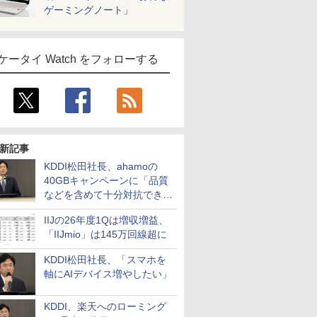
ゲーミングノート」
ケータイ Watch をフォローする
新記事
KDDI松田社長、ahamoの
40GBキャンペーンに「品質
などを含めて十分対抗でき
る」
IIJの26年度1Qは増収増益、
「IIJmio」は145万回線超に
KDDI松田社長、「スマホを
軸にAIデバイス増やしたい」
KDDI、楽天へのローミング