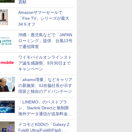
貢献
Amazonサマーセールで
「Fire TV」シリーズが最大
34％オフ
沖縄・鹿児島などで「JAPAN
ローミング」提供 台風13号
で通信障害
ワイモバイルオンラインスト
ア誕生感謝祭、9月30日まで
キャンペーン
「ahamo増量」などキャリア
の新施策、IIJ谷脇社長が示す
現状と独自のアドバンテージ
「LINEMO」のベストプラ
ン、Starlink Directと無制限
海外データ通信が追加料金な
しに
ドコモとKDDIの「Galaxy Z
Fold8 Ultra/Fold8/Flip8」、