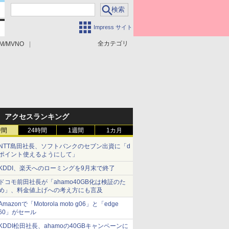
Impress サイト
全カテゴリ
M/MVNO
アクセスランキング
時間
24時間
1週間
1カ月
NTT島田社長、ソフトバンクのセブン出資に「d
ポイント使えるようにして」
KDDI、楽天へのローミングを9月末で終了
ドコモ前田社長が「ahamo40GB化は検証のた
め」、料金値上げへの考え方にも言及
Amazonで「Motorola moto g06」と「edge
60」がセール
KDDI松田社長、ahamoの40GBキャンペーンに