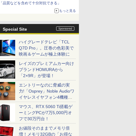
「品質などを含めて十分対抗できる」
もっと見る
Special Site
ハイグレードテレビ「TCL
Q7D Pro」。圧巻の色彩美で
映画＆ゲームが極上体験に
レイズのプレミアムカー向け
ブランドHOMURAから
「2×9R」が登場！
エントリーなのに脅威の実
力!「Osprey」Noble Audioワ
イヤレスイヤフォン4機種を
一気に聴く
マウス、RTX 5060 Ti搭載ゲ
ーミングPCが7万5,000円オ
フで30万円台！
お値段そのままでメモリ倍
増！メモリ32GBの「お得な