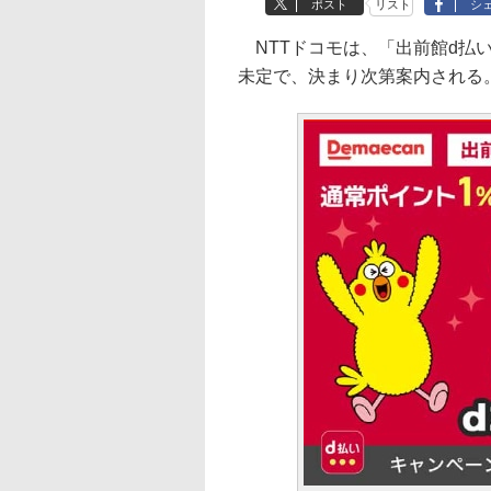
ポスト
リスト
シ
NTTドコモは、「出前館d払
未定で、決まり次第案内される