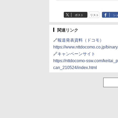
ポスト
リスト
シ
関連リンク
🔗報道発表資料（ドコモ）
https://www.nttdocomo.co.jp/binar
🔗キャンペーンサイト
https://nttdocomo-ssw.com/keita
can_210524/index.html