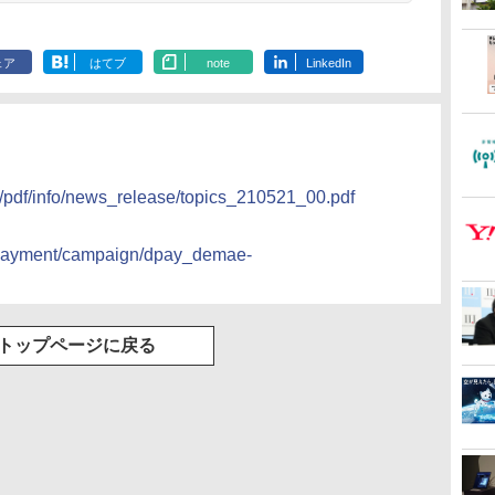
ェア
はてブ
note
LinkedIn
y/pdf/info/news_release/topics_210521_00.pdf
i_payment/campaign/dpay_demae-
トップページに戻る