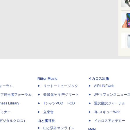
Rittor Music
イカロス出版
dフォーラム
リットーミュージック
AIRLINEweb
ップ担当者フォーラム
楽器探そう!デジマート
Jディフェンスニュー
ness Library
TシャツPOD T-OD
通訳翻訳ジャーナル
セミナー
立東舎
JレスキューWeb
 X（デジタルクロス）
山と溪谷社
イカロスアカデミー
山と溪谷オンライン
MdN