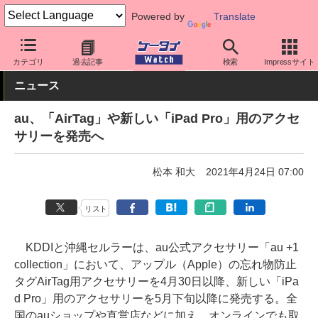
Powered by
Translate
ケータイ Watch
キャリア
au
その他
カテゴリ
過去記事
検索
Impressサイト
ニュース
au、「AirTag」や新しい「iPad Pro」用のアクセ
サリーを発売へ
松本 和大
2021年4月24日 07:00
リスト
KDDIと沖縄セルラーは、au公式アクセサリー「au +1
collection」において、アップル（Apple）の忘れ物防止
タグAirTag用アクセサリーを4月30日以降、新しい「iPa
d Pro」用のアクセサリーを5月下旬以降に発売する。全
国のauショップや直営店などに加え、オンラインでも取