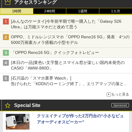
アクセスランキング
1時間
24時間
1週間
1カ月
[みんなのケータイ]今年前半期で唯一購入した「Galaxy S26
Ultra」は万能スマホだと改めて思う
OPPO、ミドルレンジスマホ「OPPO Reno16 5G」発表 4つの
5000万画素カメラ搭載の小型モデル
「OPPO Reno16 5G」クイックフォトレビュー
[本日の一品]黄色い文字盤とスマイル窓が楽しい国内未発売の
CASIO「AMW-880D」
[石川温の「スマホ業界 Watch」]
告げられた「KDDIのローミング終了」、エリアマップの落とし
穴と楽天モバイルの課題
もっと見る
Special Site
クリエイティブが作った2万円台の“小さなピュ
アオーディオスピーカー”