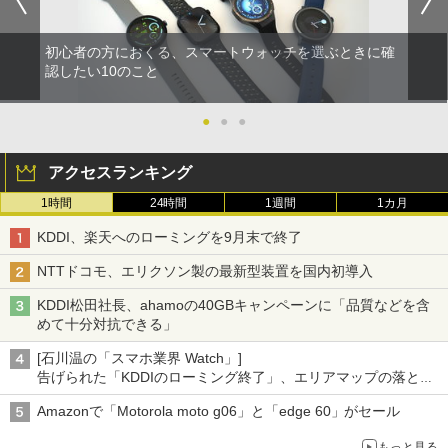
初心者の方におくる、スマートウォッチを選ぶときに確
認したい10のこと
●
●
●
アクセスランキング
1時間
24時間
1週間
1カ月
KDDI、楽天へのローミングを9月末で終了
NTTドコモ、エリクソン製の最新型装置を国内初導入
KDDI松田社長、ahamoの40GBキャンペーンに「品質などを含
めて十分対抗できる」
[石川温の「スマホ業界 Watch」]
告げられた「KDDIのローミング終了」、エリアマップの落とし
穴と楽天モバイルの課題
Amazonで「Motorola moto g06」と「edge 60」がセール
もっと見る