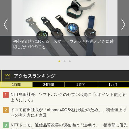
初心者の方におくる、スマートウォッチを選ぶときに確
認したい10のこと
●
●
●
アクセスランキング
1時間
24時間
1週間
1カ月
NTT島田社長、ソフトバンクのセブン出資に「dポイント使える
ようにして」
ドコモ前田社長が「ahamo40GB化は検証のため」、料金値上げ
への考え方にも言及
NTTドコモ、通信品質改善の現在地は「道半ば」 都市部に優先