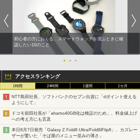
初心者の方におくる、スマートウォッチを選ぶときに確
認したい10のこと
●
●
●
アクセスランキング
1時間
24時間
1週間
1カ月
NTT島田社長、ソフトバンクのセブン出資に「dポイント使える
ようにして」
ドコモ前田社長が「ahamo40GB化は検証のため」、料金値上げ
への考え方にも言及
本日8月7日発売「Galaxy Z Fold8 Ultra/Fold8/Flip8」、カズレー
ザーが驚いた「そば屋のメニュー並みの薄さ」