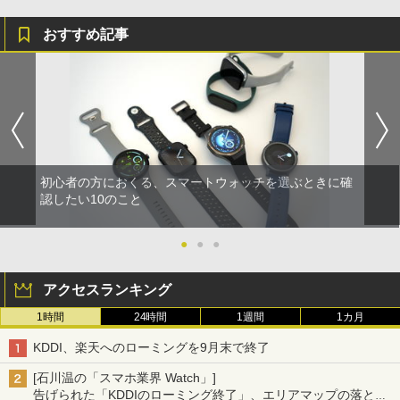
おすすめ記事
初心者の方におくる、スマートウォッチを選ぶときに確
認したい10のこと
●
●
●
アクセスランキング
1時間
24時間
1週間
1カ月
KDDI、楽天へのローミングを9月末で終了
[石川温の「スマホ業界 Watch」]
告げられた「KDDIのローミング終了」、エリアマップの落とし