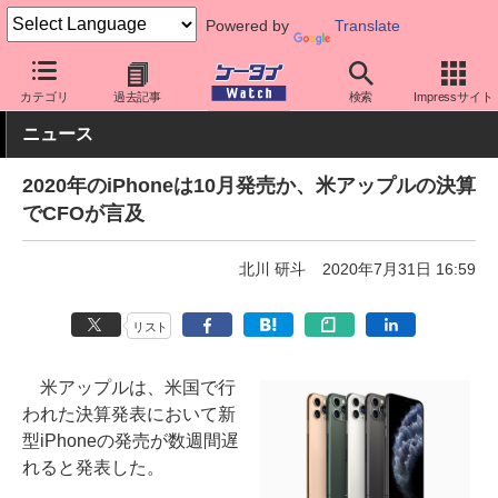
Powered by
Translate
ケータイ Watch
OS
iPhone (iOS)
iPhone本体
カテゴリ
過去記事
検索
Impressサイト
ニュース
2020年のiPhoneは10月発売か、米アップルの決算
でCFOが言及
北川 研斗
2020年7月31日 16:59
リスト
米アップルは、米国で行
われた決算発表において新
型iPhoneの発売が数週間遅
れると発表した。