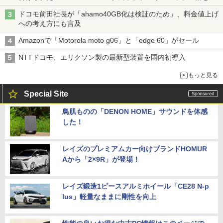
穴と楽天モバイルの課題
ドコモ前田社長が「ahamo40GB化は検証のため」、料金値上げ
への考え方にも言及
Amazonで「Motorola moto g06」と「edge 60」がセール
NTTドコモ、エリクソン製の最新型装置を国内初導入
もっと見る
Special Site
鳥肌ものの「DENON HOME」サウンドを体感
した！
レイズのプレミアムカー向けブランドHOMUR
Aから「2×9R」が登場！
レイズ鍛造1ピースアルミホイール「CE28 N-p
lus」軽量なままに剛性を向上