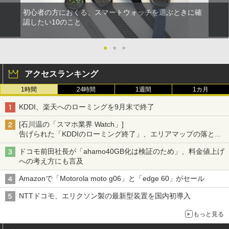
初心者の方におくる、スマートウォッチを選ぶときに確
認したい10のこと
●
●
●
アクセスランキング
1時間
24時間
1週間
1カ月
KDDI、楽天へのローミングを9月末で終了
[石川温の「スマホ業界 Watch」]
告げられた「KDDIのローミング終了」、エリアマップの落とし
穴と楽天モバイルの課題
ドコモ前田社長が「ahamo40GB化は検証のため」、料金値上げ
への考え方にも言及
Amazonで「Motorola moto g06」と「edge 60」がセール
NTTドコモ、エリクソン製の最新型装置を国内初導入
もっと見る