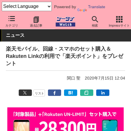
Powered by
Translate
ケータイ Watch
キャリア
楽天
料金プラン・割引
カテゴリ
過去記事
検索
Impressサイト
ニュース
楽天モバイル、回線・スマホのセット購入＆
Rakuten Linkの利用で「楽天ポイント」をプレゼ
ント
関口 聖
2020年7月15日 12:04
リスト