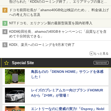
告げられた「KDDIのローミング終了」、エリアマップの落とし
穴と楽天モバイルの課題
ドコモ前田社長が「ahamo40GB化は検証のため」、料金値上げ
への考え方にも言及
NTTドコモ、エリクソン製の最新型装置を国内初導入
KDDI松田社長、ahamoの40GBキャンペーンに「品質などを含
めて十分対抗できる」
KDDI、楽天へのローミングを9月末で終了
もっと見る
Special Site
鳥肌ものの「DENON HOME」サウンドを体感
した！
レイズのプレミアムカー向けブランドHOMUR
Aから「2×9R」が登場！
エントリーなのに脅威の実力!「Osprey」Nobl