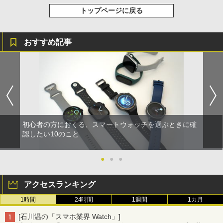
トップページに戻る
おすすめ記事
初心者の方におくる、スマートウォッチを選ぶときに確
認したい10のこと
●
●
●
アクセスランキング
1時間
24時間
1週間
1カ月
[石川温の「スマホ業界 Watch」]