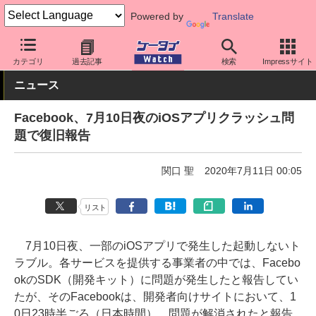
Powered by
Translate
ケータイ Watch
OS
iPhone (iOS)
アプリ・サービス
カテゴリ
過去記事
検索
Impressサイト
ニュース
Facebook、7月10日夜のiOSアプリクラッシュ問
題で復旧報告
関口 聖
2020年7月11日 00:05
リスト
7月10日夜、一部のiOSアプリで発生した起動しないト
ラブル。各サービスを提供する事業者の中では、Facebo
okのSDK（開発キット）に問題が発生したと報告してい
たが、そのFacebookは、開発者向けサイトにおいて、1
0日23時半ごろ（日本時間）、問題が解消されたと報告