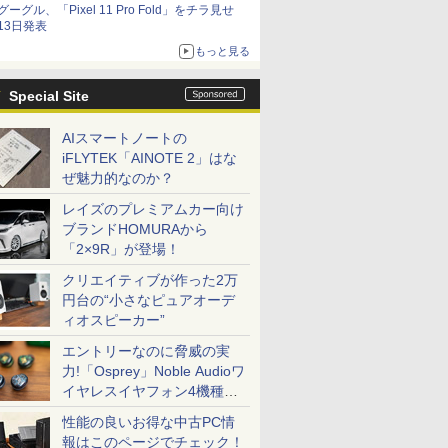
グーグル、「Pixel 11 Pro Fold」をチラ見せ
13日発表
もっと見る
Special Site
AIスマートノートの
iFLYTEK「AINOTE 2」はな
ぜ魅力的なのか？
レイズのプレミアムカー向け
ブランドHOMURAから
「2×9R」が登場！
クリエイティブが作った2万
円台の“小さなピュアオーデ
ィオスピーカー”
エントリーなのに脅威の実
力!「Osprey」Noble Audioワ
イヤレスイヤフォン4機種を
一気に聴く
性能の良いお得な中古PC情
報はこのページでチェック！