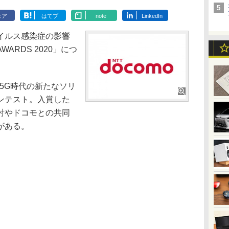
ェア
はてブ
note
LinkedIn
イルス感染症の影響
AWARDS 2020」につ
Sは、5G時代の新たなソリ
ンテスト。入賞した
討やドコモとの共同
がある。