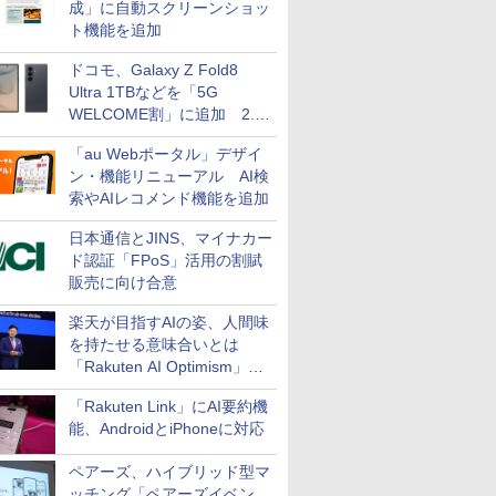
成」に自動スクリーンショッ
ト機能を追加
ドコモ、Galaxy Z Fold8
Ultra 1TBなどを「5G
WELCOME割」に追加 2.2
万円引き
「au Webポータル」デザイ
ン・機能リニューアル AI検
索やAIレコメンド機能を追加
日本通信とJINS、マイナカー
ド認証「FPoS」活用の割賦
販売に向け合意
楽天が目指すAIの姿、人間味
を持たせる意味合いとは
「Rakuten AI Optimism」三
木谷氏の基調講演
「Rakuten Link」にAI要約機
能、AndroidとiPhoneに対応
ペアーズ、ハイブリッド型マ
ッチング「ペアーズイベン