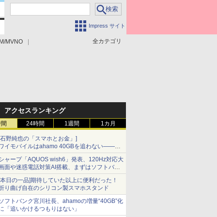
Impress サイト
全カテゴリ
M/MVNO
アクセスランキング
時間
24時間
1週間
1カ月
[石野純也の「スマホとお金」]
ワイモバイルはahamo 40GBを追わない――単
身向け「超おトク割」の安さと1年限定の注意
シャープ「AQUOS wish6」発表、120Hz対応大
点
画面や迷惑電話対策AI搭載、まずはソフトバン
クの法人向け
[本日の一品]期待していた以上に便利だった！
折り曲げ自在のシリコン製スマホスタンド
ソフトバンク宮川社長、ahamoの増量“40GB”化
に「追いかけるつもりはない」