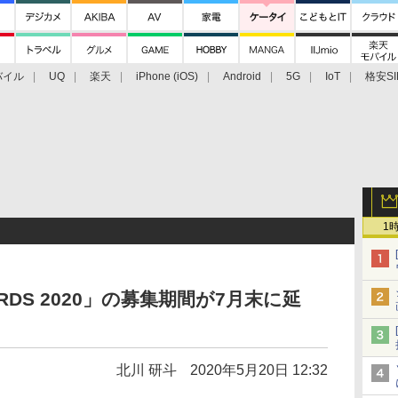
バイル
UQ
楽天
iPhone (iOS)
Android
5G
IoT
格安SI
アクセサリー
業界動向
法人向け
最新技術/その他
1
AWARDS 2020」の募集期間が7月末に延
北川 研斗
2020年5月20日 12:32