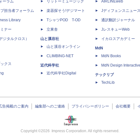
dフォーラム
リットーミュージック
AIRLINEweb
ップ担当者フォーラム
楽器探そう!デジマート
Jディフェンスニュー
ness Library
TシャツPOD T-OD
通訳翻訳ジャーナル
セミナー
立東舎
JレスキューWeb
 X（デジタルクロス）
山と溪谷社
イカロスアカデミー
山と溪谷オンライン
MdN
CLIMBING-NET
MdN Books
ブックス
近代科学社
MdN Design Interactiv
ing
近代科学社Digital
テックリブ
TechLib
広告掲載のご案内
編集部へのご連絡
プライバシーポリシー
会社概要
Copyright ©
2026
Impress Corporation. All rights reserved.