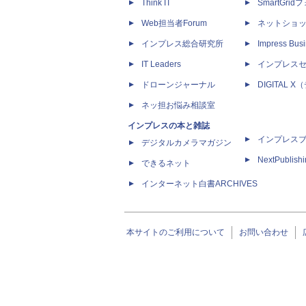
Think IT
SmartGri
Web担当者Forum
ネットショ
インプレス総合研究所
Impress Busi
IT Leaders
インプレス
ドローンジャーナル
DIGITAL
ネッ担お悩み相談室
インプレスの本と雑誌
インプレス
デジタルカメラマガジン
NextPublish
できるネット
インターネット白書ARCHIVES
本サイトのご利用について
お問い合わせ