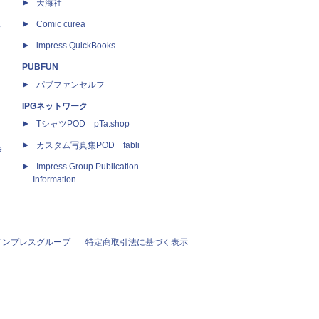
天海社
ス
Comic curea
impress QuickBooks
PUBFUN
パブファンセルフ
IPGネットワーク
TシャツPOD pTa.shop
カスタム写真集POD fabli
e
Impress Group Publication
Information
インプレスグループ
特定商取引法に基づく表示