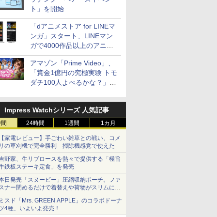
ト」を開始
「dアニメストア for LINEマ
ンガ」スタート、LINEマン
ガで4000作品以上のアニメ
見放題
アマゾン「Prime Video」、
「賞金1億円の究極実験 トモ
ダチ100人よべるかな？」シ
ーズン2の参加者公開
Impress Watchシリーズ 人気記事
時間
24時間
1週間
1カ月
【家電レビュー】手ごわい雑草との戦い、コメ
リの草刈機で完全勝利 掃除機感覚で使えた
吉野家、牛リブロースを熱々で提供する「極旨
牛鉄板ステーキ定食」を発売
本日発売「スヌーピー」圧縮収納ポーチ。ファ
スナー閉めるだけで着替えや荷物がスリムにま
とまる
ミスド「Mrs. GREEN APPLE」のコラボドーナ
ツ4種、いよいよ発売！