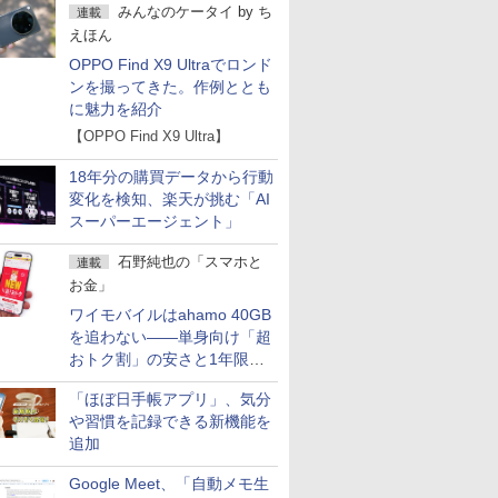
みんなのケータイ
by
ち
連載
えほん
OPPO Find X9 Ultraでロンド
ンを撮ってきた。作例ととも
に魅力を紹介
【OPPO Find X9 Ultra】
18年分の購買データから行動
変化を検知、楽天が挑む「AI
スーパーエージェント」
石野純也の「スマホと
連載
お金」
ワイモバイルはahamo 40GB
を追わない――単身向け「超
おトク割」の安さと1年限定
の注意点
「ほぼ日手帳アプリ」、気分
や習慣を記録できる新機能を
追加
Google Meet、「自動メモ生