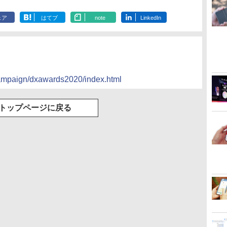
ェア
はてブ
note
LinkedIn
/campaign/dxawards2020/index.html
トップページに戻る