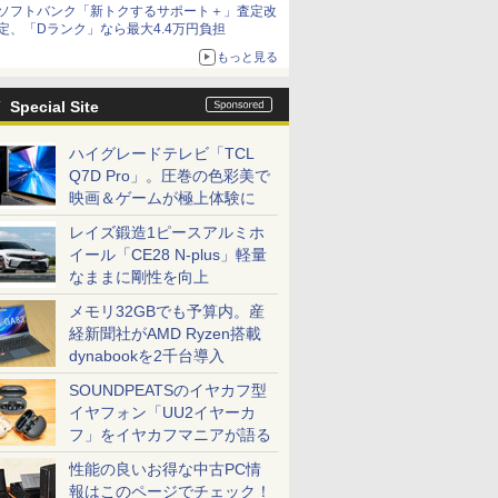
ソフトバンク「新トクするサポート＋」査定改
定、「Dランク」なら最大4.4万円負担
もっと見る
Special Site
ハイグレードテレビ「TCL
Q7D Pro」。圧巻の色彩美で
映画＆ゲームが極上体験に
レイズ鍛造1ピースアルミホ
イール「CE28 N-plus」軽量
なままに剛性を向上
メモリ32GBでも予算内。産
経新聞社がAMD Ryzen搭載
dynabookを2千台導入
SOUNDPEATSのイヤカフ型
イヤフォン「UU2イヤーカ
フ」をイヤカフマニアが語る
性能の良いお得な中古PC情
報はこのページでチェック！