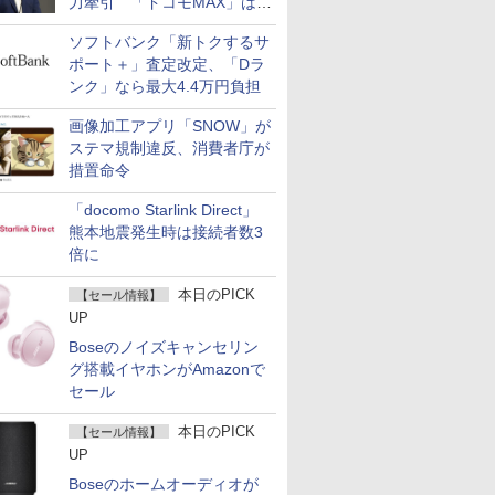
力牽引 「ドコモMAX」は
400万契約突破
ソフトバンク「新トクするサ
ポート＋」査定改定、「Dラ
ンク」なら最大4.4万円負担
画像加工アプリ「SNOW」が
ステマ規制違反、消費者庁が
措置命令
「docomo Starlink Direct」
熊本地震発生時は接続者数3
倍に
本日のPICK
【セール情報】
UP
Boseのノイズキャンセリン
グ搭載イヤホンがAmazonで
セール
本日のPICK
【セール情報】
UP
Boseのホームオーディオが