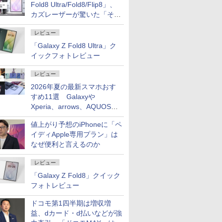
Fold8 Ultra/Fold8/Flip8」、
カズレーザーが驚いた「そば
屋のメニュー並みの薄さ」
レビュー
「Galaxy Z Fold8 Ultra」ク
イックフォトレビュー
レビュー
2026年夏の最新スマホおす
すめ11選 Galaxyや
Xperia、arrows、AQUOSな
ど注目機種の特徴は
値上がり予想のiPhoneに「ペ
イディApple専用プラン」は
なぜ便利と言えるのか
レビュー
「Galaxy Z Fold8」クイック
フォトレビュー
ドコモ第1四半期は増収増
益、dカード・d払いなどが強