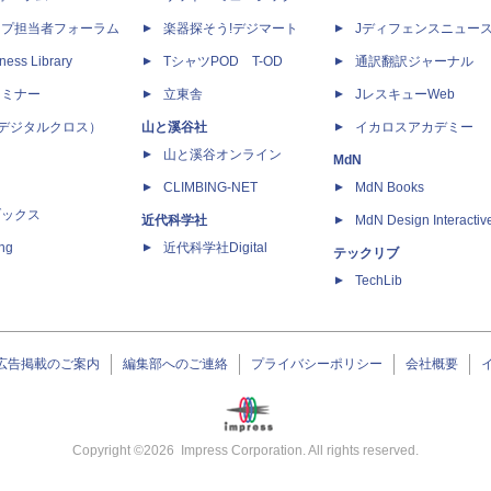
ップ担当者フォーラム
楽器探そう!デジマート
Jディフェンスニュー
ness Library
TシャツPOD T-OD
通訳翻訳ジャーナル
セミナー
立東舎
JレスキューWeb
 X（デジタルクロス）
山と溪谷社
イカロスアカデミー
山と溪谷オンライン
MdN
CLIMBING-NET
MdN Books
ブックス
近代科学社
MdN Design Interactiv
ing
近代科学社Digital
テックリブ
TechLib
広告掲載のご案内
編集部へのご連絡
プライバシーポリシー
会社概要
Copyright ©
2026
Impress Corporation. All rights reserved.