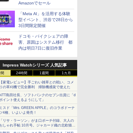
Amazonでセール
「Meta AI」を活用する体験
型イベント、渋谷で28日から
3日間限定開催
ドコモ・バイクシェアの障
害、原因はシステム移行 都
内は明日7日に復旧作業
Impress Watchシリーズ 人気記事
時間
24時間
1週間
1カ月
【家電レビュー】手ごわい雑草との戦い、コメ
リの草刈機で完全勝利 掃除機感覚で使えた
NTT島田社長、ソフトバンクのセブン出資に「d
ポイント使えるようにして」
ミスド「Mrs. GREEN APPLE」のコラボドーナ
ツ4種、いよいよ発売！
「リサ・ラーソン」がま口ポーチ付録、大人の
おしゃれ手帖 10月号。ジャカード織の北欧猫デ
ザイン