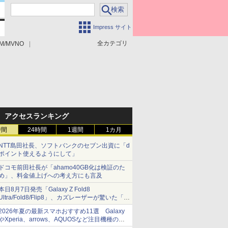
Impress サイト
全カテゴリ
M/MVNO
アクセスランキング
時間
24時間
1週間
1カ月
NTT島田社長、ソフトバンクのセブン出資に「d
ポイント使えるようにして」
ドコモ前田社長が「ahamo40GB化は検証のた
め」、料金値上げへの考え方にも言及
本日8月7日発売「Galaxy Z Fold8
Ultra/Fold8/Flip8」、カズレーザーが驚いた「そ
ば屋のメニュー並みの薄さ」
2026年夏の最新スマホおすすめ11選 Galaxy
やXperia、arrows、AQUOSなど注目機種の特
徴は