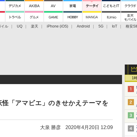
バイル
UQ
楽天
iPhone (iOS)
Android
5G
IoT
格安SI
アクセサリー
業界動向
法人向け
最新技術/その他
1
妖怪「アマビエ」のきせかえテーマを
大泉 勝彦
2020年4月20日 12:09