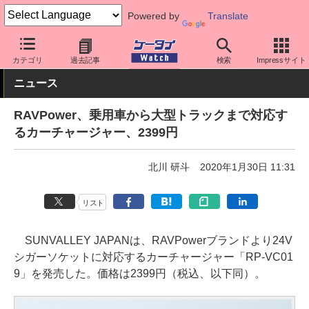
Powered by
Translate
ケータイ Watch
周辺機器/アクセサリー
その他
カテゴリ
過去記事
検索
Impressサイト
ニュース
RAVPower、乗用車から大型トラックまで対応す
るカーチャージャー、2399円
北川 研斗
2020年1月30日 11:31
リスト
SUNVALLEY JAPANは、RAVPowerブランドより24V
シガーソケットに対応するカーチャージャー「RP-VC01
9」を発売した。価格は2399円（税込、以下同）。