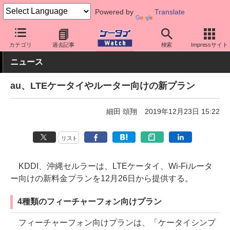
Powered by
Translate
ケータイ Watch
キャリア
au
料金プラン・割引
カテゴリ
過去記事
検索
Impressサイト
ニュース
au、LTEケータイやルーター向けの新プラン
細田 頌翔
2019年12月23日 15:22
リスト
KDDI、沖縄セルラーは、LTEケータイ、Wi-Fiルータ
ー向けの新料金プランを12月26日から提供する。
4種類のフィーチャーフォン向けプラン
フィーチャーフォン向けプランは、「ケータイシンプ