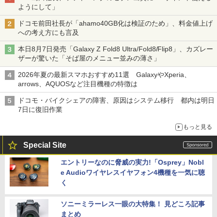
ようにして」
ドコモ前田社長が「ahamo40GB化は検証のため」、料金値上げ
への考え方にも言及
本日8月7日発売「Galaxy Z Fold8 Ultra/Fold8/Flip8」、カズレー
ザーが驚いた「そば屋のメニュー並みの薄さ」
2026年夏の最新スマホおすすめ11選 GalaxyやXperia、
arrows、AQUOSなど注目機種の特徴は
ドコモ・バイクシェアの障害、原因はシステム移行 都内は明日
7日に復旧作業
もっと見る
Special Site
エントリーなのに脅威の実力!「Osprey」Nobl
e Audioワイヤレスイヤフォン4機種を一気に聴
く
ソニーミラーレス一眼の大特集！ 見どころ記事
まとめ