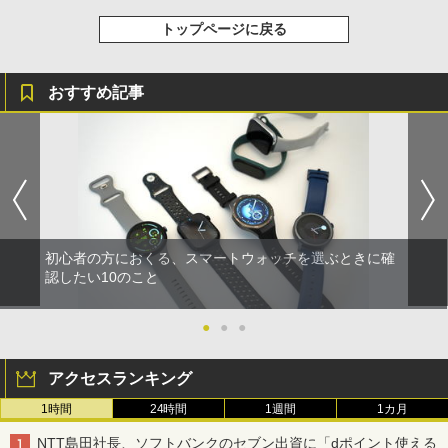
トップページに戻る
おすすめ記事
初心者の方におくる、スマートウォッチを選ぶときに確
認したい10のこと
●
●
●
アクセスランキング
1時間
24時間
1週間
1カ月
NTT島田社長、ソフトバンクのセブン出資に「dポイント使える