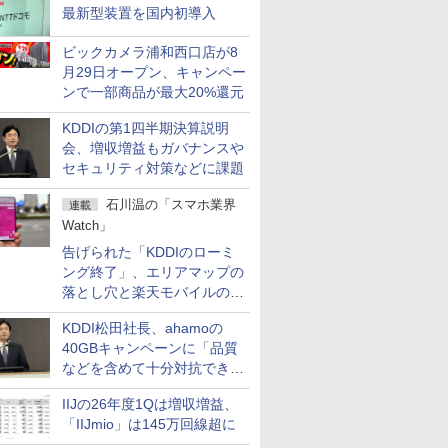
最新型装置を国内初導入
ビックカメラ浦和西口店が8
月29日オープン、キャンペー
ンで一部商品が最大20%還元
KDDIの第1四半期決算説明
会、増収増益もガバナンスや
セキュリティ対策などに課題
石川温の「スマホ業界
連載
Watch」
告げられた「KDDIのローミ
ング終了」、エリアマップの
落とし穴と楽天モバイルの課
題
KDDI松田社長、ahamoの
40GBキャンペーンに「品質
などを含めて十分対抗でき
る」
IIJの26年度1Qは増収増益、
「IIJmio」は145万回線超に