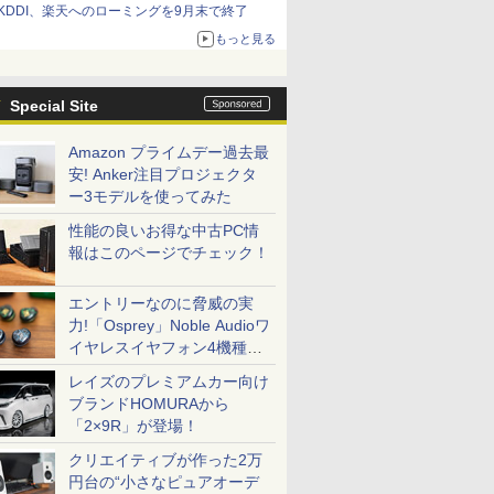
KDDI、楽天へのローミングを9月末で終了
もっと見る
Special Site
Amazon プライムデー過去最
安! Anker注目プロジェクタ
ー3モデルを使ってみた
性能の良いお得な中古PC情
報はこのページでチェック！
エントリーなのに脅威の実
力!「Osprey」Noble Audioワ
イヤレスイヤフォン4機種を
一気に聴く
レイズのプレミアムカー向け
ブランドHOMURAから
「2×9R」が登場！
クリエイティブが作った2万
円台の“小さなピュアオーデ