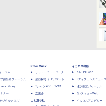
Rittor Music
イカロス出版
dフォーラム
リットーミュージック
AIRLINEweb
ップ担当者フォーラム
楽器探そう!デジマート
Jディフェンスニュー
ness Library
TシャツPOD T-OD
通訳翻訳ジャーナル
セミナー
立東舎
JレスキューWeb
 X（デジタルクロス）
山と溪谷社
イカロスアカデミー