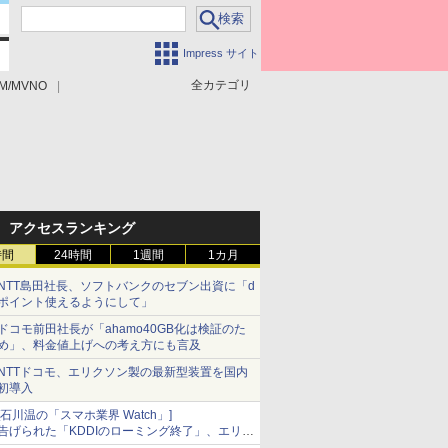
Impress サイト
全カテゴリ
M/MVNO
アクセスランキング
時間
24時間
1週間
1カ月
NTT島田社長、ソフトバンクのセブン出資に「d
ポイント使えるようにして」
ドコモ前田社長が「ahamo40GB化は検証のた
め」、料金値上げへの考え方にも言及
NTTドコモ、エリクソン製の最新型装置を国内
初導入
[石川温の「スマホ業界 Watch」]
告げられた「KDDIのローミング終了」、エリア
マップの落とし穴と楽天モバイルの課題