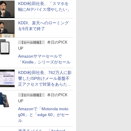
KDDI松田社長、「スマホを
軸にAIデバイス増やしたい」
KDDI、楽天へのローミング
を9月末で終了
本日のPICK
【セール情報】
UP
Amazonサマーセールで
「Kindle」シリーズがセール
KDDI松田社長、762万人に影
響したISP向けメール基盤不
正アクセスで対策をあらため
て説明
本日のPICK
【セール情報】
UP
Amazonで「Motorola moto
g06」と「edge 60」がセー
ル