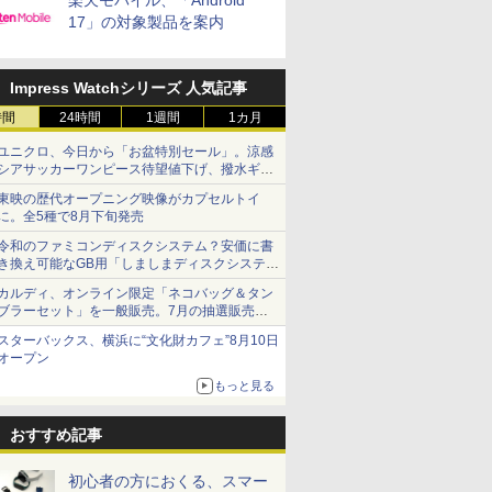
楽天モバイル、「Android
17」の対象製品を案内
Impress Watchシリーズ 人気記事
時間
24時間
1週間
1カ月
ユニクロ、今日から「お盆特別セール」。涼感
シアサッカーワンピース待望値下げ、撥水ギア
ショーツは1990円に
東映の歴代オープニング映像がカプセルトイ
に。全5種で8月下旬発売
令和のファミコンディスクシステム？安価に書
き換え可能なGB用「しましまディスクシステ
ム」
カルディ、オンライン限定「ネコバッグ＆タン
ブラーセット」を一般販売。7月の抽選販売の
当選無効分
スターバックス、横浜に“文化財カフェ”8月10日
オープン
もっと見る
おすすめ記事
初心者の方におくる、スマー