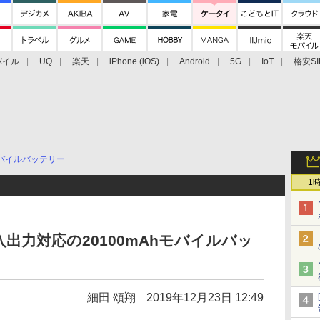
バイル
UQ
楽天
iPhone (iOS)
Android
5G
IoT
格安SI
アクセサリー
業界動向
法人向け
最新技術/その他
バイルバッテリー
1
出力対応の20100mAhモバイルバッ
細田 頌翔
2019年12月23日 12:49