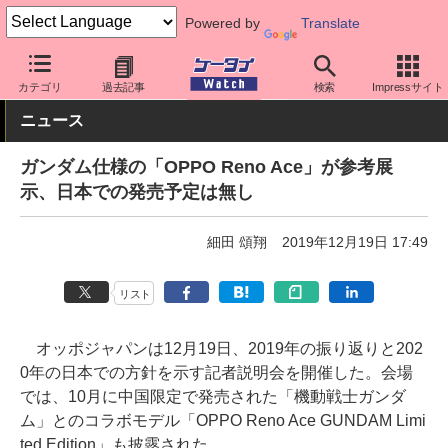
Powered by
Translate
ケータイ Watch
OS
Android
OPPO
カテゴリ
過去記事
検索
Impressサイト
ニュース
ガンダム仕様の「OPPO Reno Ace」が参考展
示、日本での発売予定は無し
細田 頌翔
2019年12月19日 17:49
リスト
オッポジャパンは12月19日、2019年の振り返りと202
0年の日本での方針を示す記者説明会を開催した。会場
では、10月に中国限定で発売された「機動戦士ガンダ
ム」とのコラボモデル「OPPO Reno Ace GUNDAM Limi
ted Edition」も披露された。