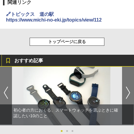
関連リンク
🔗トピックス 道の駅
https://www.michi-no-eki.jp/topics/view/112
トップページに戻る
おすすめ記事
初心者の方におくる、スマートウォッチを選ぶときに確
認したい10のこと
●
●
●