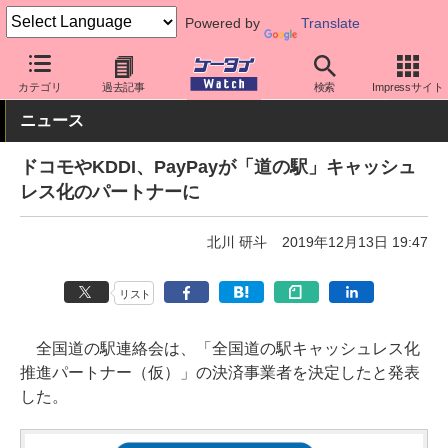
Powered by
Translate
ケータイ Watch
キャリア
ドコモ
アプリ・サービス
カテゴリ
過去記事
検索
Impressサイト
ニュース
ドコモやKDDI、PayPayが「道の駅」キャッシュ
レス化のパートナーに
北川 研斗
2019年12月13日 19:47
リスト
全国道の駅連絡会は、「全国道の駅キャッシュレス化
推進パートナー（仮）」の決済事業者を決定したと発表
した。