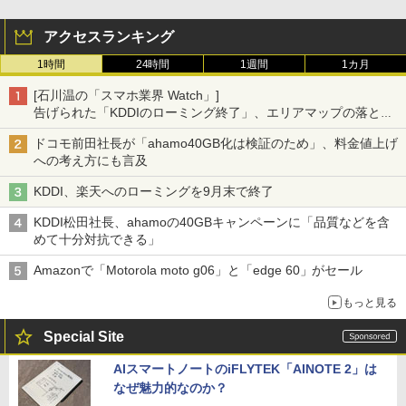
アクセスランキング
1時間
24時間
1週間
1カ月
[石川温の「スマホ業界 Watch」]
告げられた「KDDIのローミング終了」、エリアマップの落とし
穴と楽天モバイルの課題
ドコモ前田社長が「ahamo40GB化は検証のため」、料金値上げ
への考え方にも言及
KDDI、楽天へのローミングを9月末で終了
KDDI松田社長、ahamoの40GBキャンペーンに「品質などを含
めて十分対抗できる」
Amazonで「Motorola moto g06」と「edge 60」がセール
もっと見る
Special Site
AIスマートノートのiFLYTEK「AINOTE 2」は
なぜ魅力的なのか？