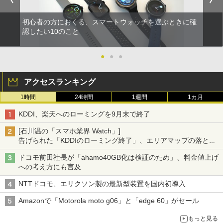
初心者の方におくる、スマートウォッチを選ぶときに確
認したい10のこと
●
●
●
アクセスランキング
1時間
24時間
1週間
1カ月
KDDI、楽天へのローミングを9月末で終了
[石川温の「スマホ業界 Watch」]
告げられた「KDDIのローミング終了」、エリアマップの落とし
穴と楽天モバイルの課題
ドコモ前田社長が「ahamo40GB化は検証のため」、料金値上げ
への考え方にも言及
NTTドコモ、エリクソン製の最新型装置を国内初導入
Amazonで「Motorola moto g06」と「edge 60」がセール
もっと見る