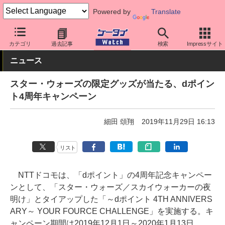
Powered by
Translate
ケータイ Watch
キャリア
ドコモ
その他
カテゴリ
過去記事
検索
Impressサイト
ニュース
スター・ウォーズの限定グッズが当たる、dポイン
ト4周年キャンペーン
細田 頌翔
2019年11月29日 16:13
リスト
NTTドコモは、「dポイント」の4周年記念キャンペー
ンとして、「スター・ウォーズ／スカイウォーカーの夜
明け」とタイアップした「～dポイント 4TH ANNIVERS
ARY～ YOUR FOURCE CHALLENGE」を実施する。キ
ャンペーン期間は2019年12月1日～2020年1月13日。