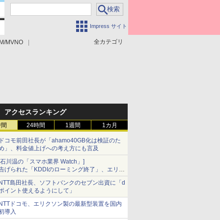
Impress サイト
全カテゴリ
M/MVNO
アクセスランキング
時間
24時間
1週間
1カ月
ドコモ前田社長が「ahamo40GB化は検証のた
め」、料金値上げへの考え方にも言及
[石川温の「スマホ業界 Watch」]
告げられた「KDDIのローミング終了」、エリア
マップの落とし穴と楽天モバイルの課題
NTT島田社長、ソフトバンクのセブン出資に「d
ポイント使えるようにして」
NTTドコモ、エリクソン製の最新型装置を国内
初導入