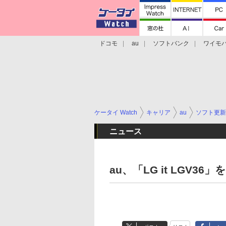
ドコモ
au
ソフトバンク
ワイモ
格安スマホ/SIMフリースマホ
周辺機器/
ケータイ Watch
キャリア
au
ソフト更新
ニュース
au、「LG it LGV36」を