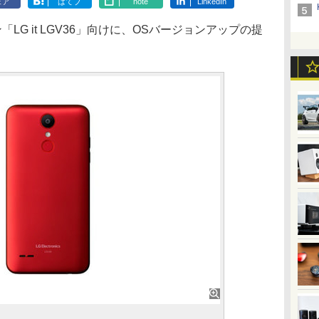
ェア
はてブ
note
LinkedIn
「LG it LGV36」向けに、OSバージョンアップの提