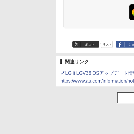
ポスト
リスト
シ
関連リンク
🔗LG it LGV36 OSアップデート
https://www.au.com/information/no