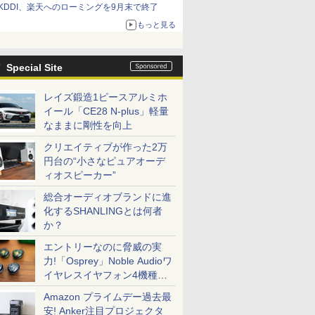
KDDI、楽天へのローミングを9月末で終了
もっと見る
Special Site
レイズ鍛造1ピースアルミホ
イール「CE28 N-plus」軽量
なままに剛性を向上
クリエイティブが作った2万
円台の“小さなピュアオーデ
ィオスピーカー”
総合オーディオブランドに進
化するSHANLINGとは何者
か？
エントリーなのに脅威の実
力!「Osprey」Noble Audioワ
イヤレスイヤフォン4機種を
一気に聴く
Amazon プライムデー過去最
安! Anker注目プロジェクタ