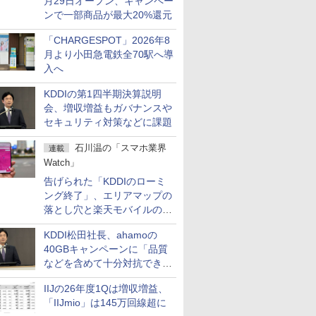
月29日オープン、キャンペー
ンで一部商品が最大20%還元
「CHARGESPOT」2026年8
月より小田急電鉄全70駅へ導
入へ
KDDIの第1四半期決算説明
会、増収増益もガバナンスや
セキュリティ対策などに課題
石川温の「スマホ業界
連載
Watch」
告げられた「KDDIのローミ
ング終了」、エリアマップの
落とし穴と楽天モバイルの課
題
KDDI松田社長、ahamoの
40GBキャンペーンに「品質
などを含めて十分対抗でき
る」
IIJの26年度1Qは増収増益、
「IIJmio」は145万回線超に