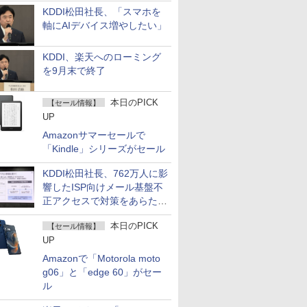
KDDI松田社長、「スマホを
軸にAIデバイス増やしたい」
KDDI、楽天へのローミング
を9月末で終了
本日のPICK
【セール情報】
UP
Amazonサマーセールで
「Kindle」シリーズがセール
KDDI松田社長、762万人に影
響したISP向けメール基盤不
正アクセスで対策をあらため
て説明
本日のPICK
【セール情報】
UP
Amazonで「Motorola moto
g06」と「edge 60」がセー
ル