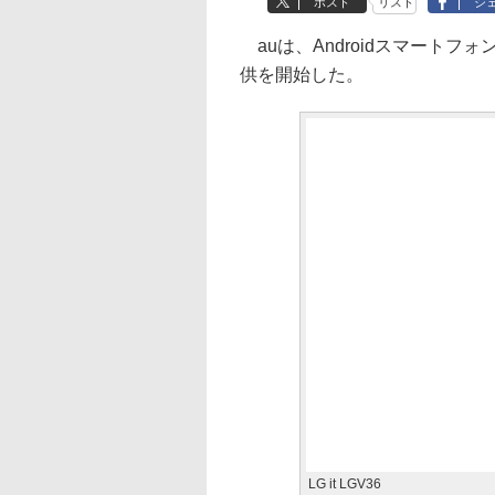
ポスト
リスト
シ
auは、Androidスマートフォン
供を開始した。
LG it LGV36