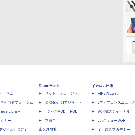
Rittor Music
イカロス出版
dフォーラム
リットーミュージック
AIRLINEweb
ップ担当者フォーラム
楽器探そう!デジマート
Jディフェンスニュー
ness Library
TシャツPOD T-OD
通訳翻訳ジャーナル
セミナー
立東舎
JレスキューWeb
 X（デジタルクロス）
山と溪谷社
イカロスアカデミー