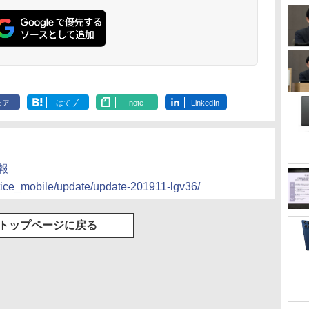
ェア
はてブ
note
LinkedIn
情報
tice_mobile/update/update-201911-lgv36/
トップページに戻る