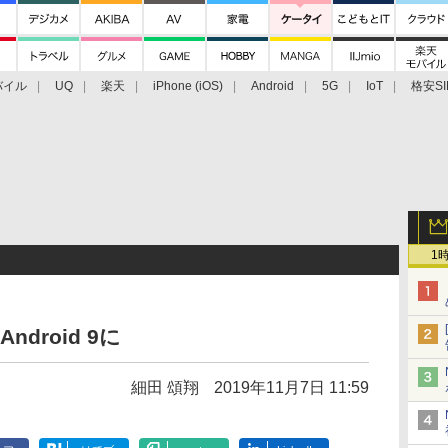
バイル
UQ
楽天
iPhone (iOS)
Android
5G
IoT
格安SI
アクセサリー
業界動向
法人向け
最新技術/その他
1
Android 9に
細田 頌翔
2019年11月7日 11:59