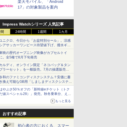
楽天モバイル、「Android
17」の対象製品を案内
Impress Watchシリーズ 人気記事
時間
24時間
1週間
1カ月
ユニクロ、今日から「お盆特別セール」。涼感
シアサッカーワンピース待望値下げ、撥水ギア
ショーツは1990円に
東映の歴代オープニング映像がカプセルトイ
に。全5種で8月下旬発売
カルディ、オンライン限定「ネコバッグ＆タン
ブラーセット」を一般販売。7月の抽選販売の
当選無効分
令和のファミコンディスクシステム？安価に書
き換え可能なGB用「しましまディスクシステ
ム」
はやぶさ50％オフの「新幹線eチケット（トク
だ値スペシャル28）」発売。秋冬乗車分、えき
ねっと限定
もっと見る
おすすめ記事
初心者の方におくる、スマー