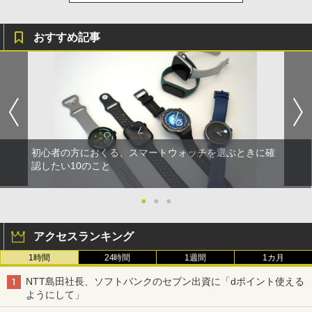
おすすめ記事
初心者の方におくる、スマートウォッチを選ぶときに確
認したい10のこと
●
●
●
アクセスランキング
1時間
24時間
1週間
1カ月
NTT島田社長、ソフトバンクのセブン出資に「dポイント使える
ようにして」