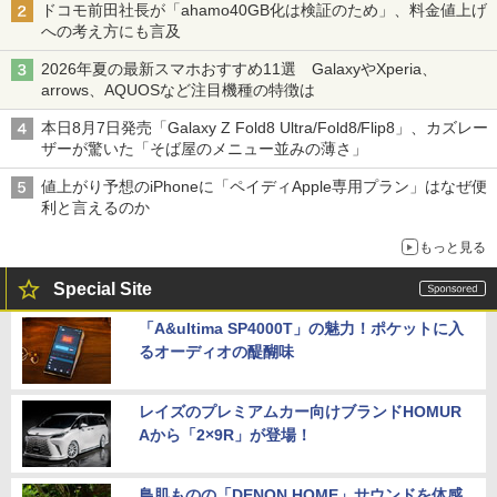
ドコモ前田社長が「ahamo40GB化は検証のため」、料金値上げ
への考え方にも言及
2026年夏の最新スマホおすすめ11選 GalaxyやXperia、
arrows、AQUOSなど注目機種の特徴は
本日8月7日発売「Galaxy Z Fold8 Ultra/Fold8/Flip8」、カズレー
ザーが驚いた「そば屋のメニュー並みの薄さ」
値上がり予想のiPhoneに「ペイディApple専用プラン」はなぜ便
利と言えるのか
もっと見る
Special Site
「A&ultima SP4000T」の魅力！ポケットに入
るオーディオの醍醐味
レイズのプレミアムカー向けブランドHOMUR
Aから「2×9R」が登場！
鳥肌ものの「DENON HOME」サウンドを体感