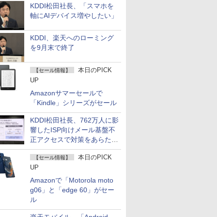
KDDI松田社長、「スマホを
軸にAIデバイス増やしたい」
KDDI、楽天へのローミング
を9月末で終了
本日のPICK
【セール情報】
UP
Amazonサマーセールで
「Kindle」シリーズがセール
KDDI松田社長、762万人に影
響したISP向けメール基盤不
正アクセスで対策をあらため
て説明
本日のPICK
【セール情報】
UP
Amazonで「Motorola moto
g06」と「edge 60」がセー
ル