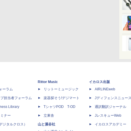
Rittor Music
イカロス出版
dフォーラム
リットーミュージック
AIRLINEweb
ップ担当者フォーラム
楽器探そう!デジマート
Jディフェンスニュー
ness Library
TシャツPOD T-OD
通訳翻訳ジャーナル
セミナー
立東舎
JレスキューWeb
 X（デジタルクロス）
山と溪谷社
イカロスアカデミー