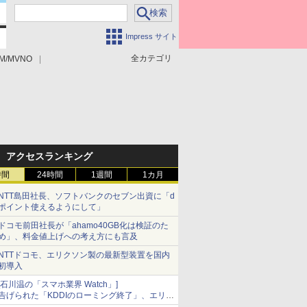
Impress サイト
全カテゴリ
M/MVNO
アクセスランキング
時間
24時間
1週間
1カ月
NTT島田社長、ソフトバンクのセブン出資に「d
ポイント使えるようにして」
ドコモ前田社長が「ahamo40GB化は検証のた
め」、料金値上げへの考え方にも言及
NTTドコモ、エリクソン製の最新型装置を国内
初導入
[石川温の「スマホ業界 Watch」]
告げられた「KDDIのローミング終了」、エリア
マップの落とし穴と楽天モバイルの課題