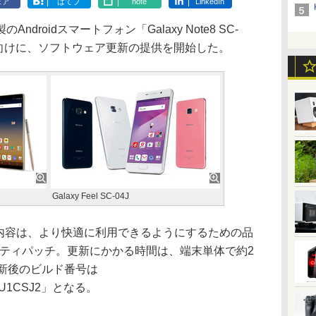
ェア
はてブ
note
LinkedIn
roidスマートフォン「Galaxy Note8 SC-
C-04J」向けに、ソフトウェア更新の提供を開始した。
Galaxy Feel SC-04J
1Kの更新内容は、より快適に利用できるようにするための品
ュリティパッチ。更新にかかる時間は、端末単体で約2
更新後のビルド番号は
KOMU1CSJ2」となる。