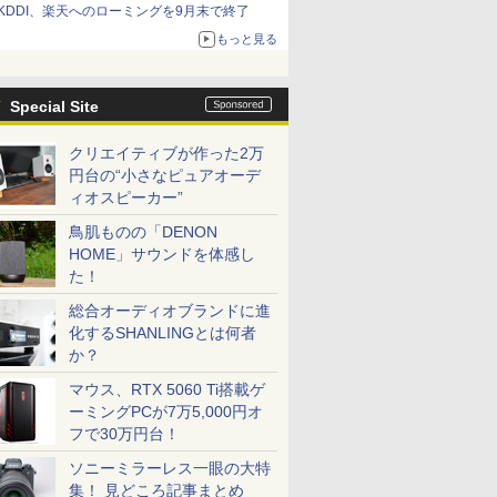
KDDI、楽天へのローミングを9月末で終了
もっと見る
Special Site
クリエイティブが作った2万
円台の“小さなピュアオーデ
ィオスピーカー”
鳥肌ものの「DENON
HOME」サウンドを体感し
た！
総合オーディオブランドに進
化するSHANLINGとは何者
か？
マウス、RTX 5060 Ti搭載ゲ
ーミングPCが7万5,000円オ
フで30万円台！
ソニーミラーレス一眼の大特
集！ 見どころ記事まとめ