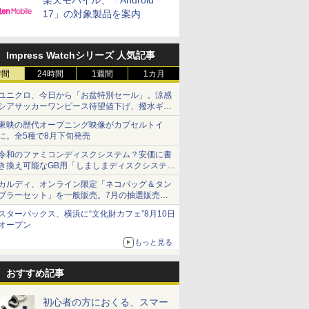
楽天モバイル、「Android
17」の対象製品を案内
Impress Watchシリーズ 人気記事
時間
24時間
1週間
1カ月
ユニクロ、今日から「お盆特別セール」。涼感
シアサッカーワンピース待望値下げ、撥水ギア
ショーツは1990円に
東映の歴代オープニング映像がカプセルトイ
に。全5種で8月下旬発売
令和のファミコンディスクシステム？安価に書
き換え可能なGB用「しましまディスクシステ
ム」
カルディ、オンライン限定「ネコバッグ＆タン
ブラーセット」を一般販売。7月の抽選販売の
当選無効分
スターバックス、横浜に“文化財カフェ”8月10日
オープン
もっと見る
おすすめ記事
初心者の方におくる、スマー