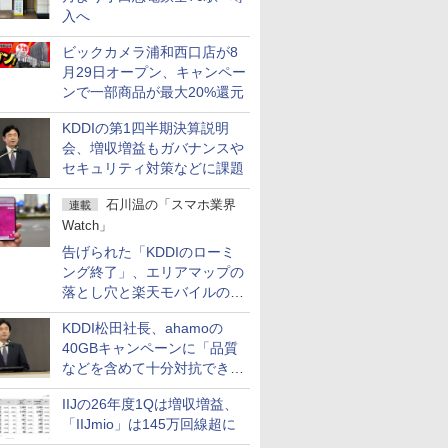
入へ
ビックカメラ浦和西口店が8
月29日オープン、キャンペー
ンで一部商品が最大20%還元
KDDIの第1四半期決算説明
会、増収増益もガバナンスや
セキュリティ対策などに課題
石川温の「スマホ業界
連載
Watch」
告げられた「KDDIのローミ
ング終了」、エリアマップの
落とし穴と楽天モバイルの課
題
KDDI松田社長、ahamoの
40GBキャンペーンに「品質
などを含めて十分対抗でき
る」
IIJの26年度1Qは増収増益、
「IIJmio」は145万回線超に