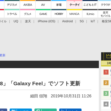
バイル
UQ
楽天
iPhone (iOS)
Android
5G
IoT
格安SI
アクセサリー
業界動向
法人向け
最新技術/その他
更新
1
e8」「Galaxy Feel」でソフト更新
細田 頌翔
2019年10月31日 11:26