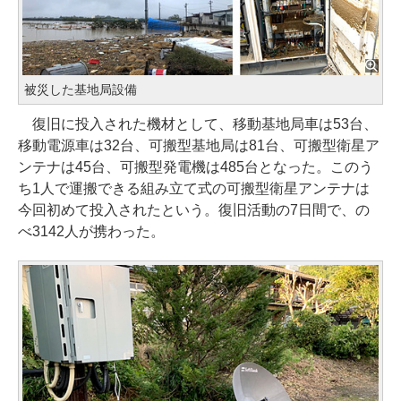
被災した基地局設備
復旧に投入された機材として、移動基地局車は53台、
移動電源車は32台、可搬型基地局は81台、可搬型衛星ア
ンテナは45台、可搬型発電機は485台となった。このう
ち1人で運搬できる組み立て式の可搬型衛星アンテナは
今回初めて投入されたという。復旧活動の7日間で、の
べ3142人が携わった。