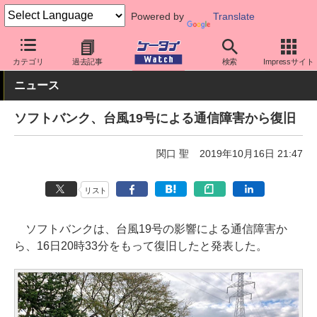
Powered by
Translate
ケータイ Watch
キャリア
ソフトバンク
通信障害
カテゴリ
過去記事
検索
Impressサイト
ニュース
ソフトバンク、台風19号による通信障害から復旧
関口 聖
2019年10月16日 21:47
リスト
ソフトバンクは、台風19号の影響による通信障害か
ら、16日20時33分をもって復旧したと発表した。