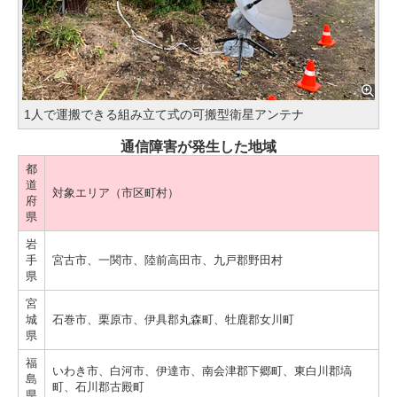
1人で運搬できる組み立て式の可搬型衛星アンテナ
通信障害が発生した地域
都
道
対象エリア（市区町村）
府
県
岩
手
宮古市、一関市、陸前高田市、九戸郡野田村
県
宮
城
石巻市、栗原市、伊具郡丸森町、牡鹿郡女川町
県
福
いわき市、白河市、伊達市、南会津郡下郷町、東白川郡塙
島
町、石川郡古殿町
県