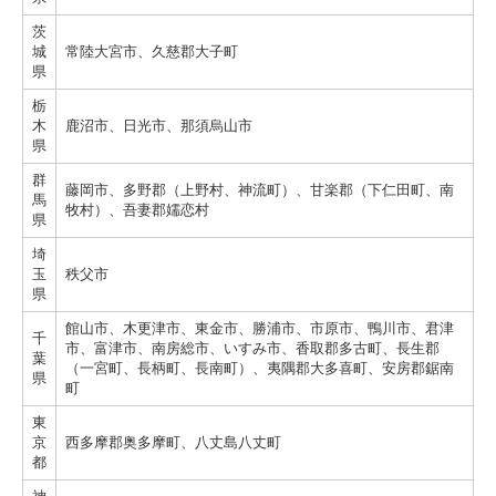
茨
城
常陸大宮市、久慈郡大子町
県
栃
木
鹿沼市、日光市、那須烏山市
県
群
藤岡市、多野郡（上野村、神流町）、甘楽郡（下仁田町、南
馬
牧村）、吾妻郡嬬恋村
県
埼
玉
秩父市
県
館山市、木更津市、東金市、勝浦市、市原市、鴨川市、君津
千
市、富津市、南房総市、いすみ市、香取郡多古町、長生郡
葉
（一宮町、長柄町、長南町）、夷隅郡大多喜町、安房郡鋸南
県
町
東
京
西多摩郡奥多摩町、八丈島八丈町
都