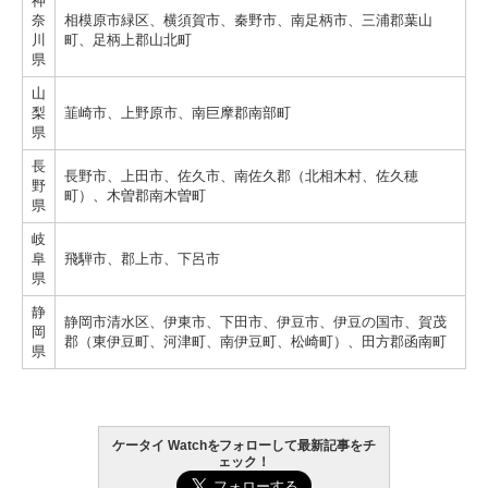
神
奈
相模原市緑区、横須賀市、秦野市、南足柄市、三浦郡葉山
川
町、足柄上郡山北町
県
山
梨
韮崎市、上野原市、南巨摩郡南部町
県
長
長野市、上田市、佐久市、南佐久郡（北相木村、佐久穂
野
町）、木曽郡南木曽町
県
岐
阜
飛騨市、郡上市、下呂市
県
静
静岡市清水区、伊東市、下田市、伊豆市、伊豆の国市、賀茂
岡
郡（東伊豆町、河津町、南伊豆町、松崎町）、田方郡函南町
県
ケータイ Watchをフォローして最新記事をチ
ェック！