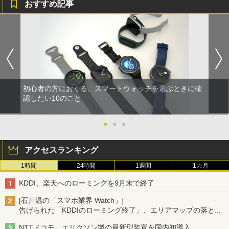
おすすめ記事
初心者の方におくる、スマートウォッチを選ぶときに確
認したい10のこと
●
●
●
アクセスランキング
1時間
24時間
1週間
1カ月
KDDI、楽天へのローミングを9月末で終了
[石川温の「スマホ業界 Watch」]
告げられた「KDDIのローミング終了」、エリアマップの落とし
穴と楽天モバイルの課題
NTTドコモ、エリクソン製の最新型装置を国内初導入