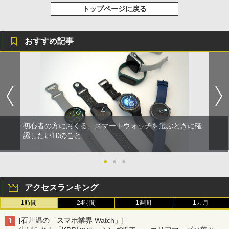
トップページに戻る
おすすめ記事
初心者の方におくる、スマートウォッチを選ぶときに確
認したい10のこと
●
●
●
アクセスランキング
1時間
24時間
1週間
1カ月
[石川温の「スマホ業界 Watch」]