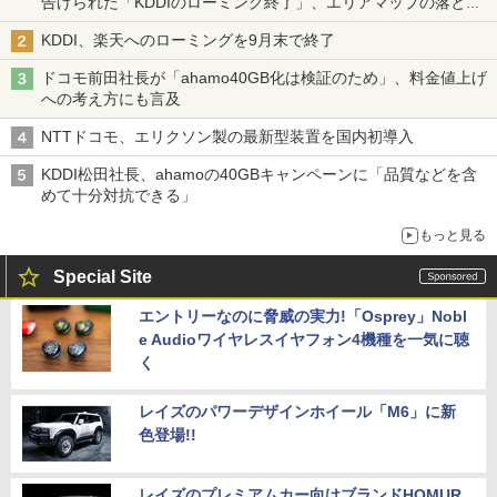
告げられた「KDDIのローミング終了」、エリアマップの落とし
穴と楽天モバイルの課題
KDDI、楽天へのローミングを9月末で終了
ドコモ前田社長が「ahamo40GB化は検証のため」、料金値上げ
への考え方にも言及
NTTドコモ、エリクソン製の最新型装置を国内初導入
KDDI松田社長、ahamoの40GBキャンペーンに「品質などを含
めて十分対抗できる」
もっと見る
Special Site
エントリーなのに脅威の実力!「Osprey」Nobl
e Audioワイヤレスイヤフォン4機種を一気に聴
く
レイズのパワーデザインホイール「M6」に新
色登場!!
レイズのプレミアムカー向けブランドHOMUR