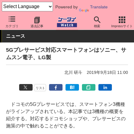
Powered by
Translate
ケータイ Watch
最新技術/その他
5G
カテゴリ
過去記事
検索
Impressサイト
ニュース
5Gプレサービス対応スマートフォンはソニー、サ
ムスン電子、LG製
北川 研斗
2019年9月18日 11:00
リスト
ドコモの5Gプレサービスでは、スマートフォン3機種
がラインアップされている。本記事では3機種の概要を
紹介する。対応するドコモショップや、プレサービスの
施策の中で触れることができる。