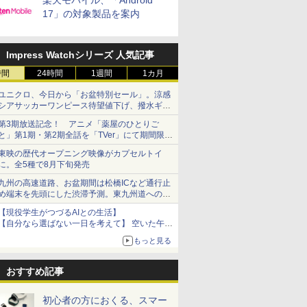
楽天モバイル、「Android
17」の対象製品を案内
Impress Watchシリーズ 人気記事
時間
24時間
1週間
1カ月
ユニクロ、今日から「お盆特別セール」。涼感
シアサッカーワンピース待望値下げ、撥水ギア
ショーツは1990円に
第3期放送記念！ アニメ「薬屋のひとりご
と」第1期・第2期全話を「TVer」にて期間限定
で順次無料配信開始
東映の歴代オープニング映像がカプセルトイ
に。全5種で8月下旬発売
九州の高速道路、お盆期間は松橋ICなど通行止
め端末を先頭にした渋滞予測。東九州道への迂
回は料金調整を実施
【現役学生がつづるAIとの生活】
【自分なら選ばない一日を考えて】 空いた午後
をチャッピーに捧げたら、思わぬ絶景に出会っ
もっと見る
た話
おすすめ記事
初心者の方におくる、スマー