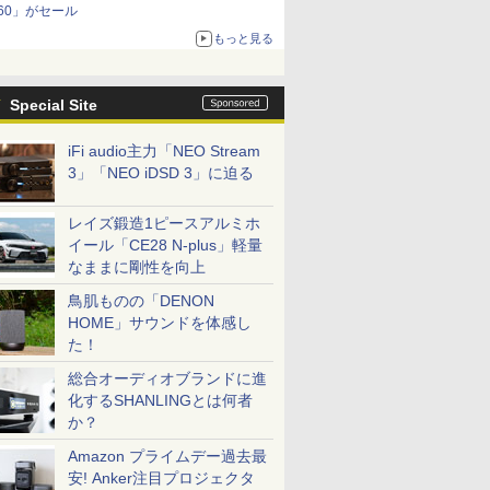
60」がセール
もっと見る
Special Site
iFi audio主力「NEO Stream
3」「NEO iDSD 3」に迫る
レイズ鍛造1ピースアルミホ
イール「CE28 N-plus」軽量
なままに剛性を向上
鳥肌ものの「DENON
HOME」サウンドを体感し
た！
総合オーディオブランドに進
化するSHANLINGとは何者
か？
Amazon プライムデー過去最
安! Anker注目プロジェクタ