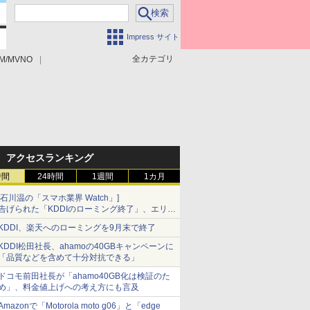
Impress サイト
全カテゴリ
M/MVNO
アクセスランキング
時間
24時間
1週間
1カ月
[石川温の「スマホ業界 Watch」]
告げられた「KDDIのローミング終了」、エリア
マップの落とし穴と楽天モバイルの課題
KDDI、楽天へのローミングを9月末で終了
KDDI松田社長、ahamoの40GBキャンペーンに
「品質などを含めて十分対抗できる」
ドコモ前田社長が「ahamo40GB化は検証のた
め」、料金値上げへの考え方にも言及
Amazonで「Motorola moto g06」と「edge