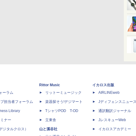
Rittor Music
イカロス出版
dフォーラム
リットーミュージック
AIRLINEweb
ップ担当者フォーラム
楽器探そう!デジマート
Jディフェンスニュー
ness Library
TシャツPOD T-OD
通訳翻訳ジャーナル
セミナー
立東舎
JレスキューWeb
 X（デジタルクロス）
山と溪谷社
イカロスアカデミー