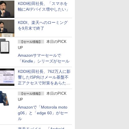
KDDI松田社長、「スマホを
軸にAIデバイス増やしたい」
KDDI、楽天へのローミング
を9月末で終了
本日のPICK
【セール情報】
UP
Amazonサマーセールで
「Kindle」シリーズがセール
KDDI松田社長、762万人に影
響したISP向けメール基盤不
正アクセスで対策をあらため
て説明
本日のPICK
【セール情報】
UP
Amazonで「Motorola moto
g06」と「edge 60」がセー
ル