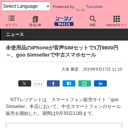
Powered by
Translate
ケータイ Watch
OS
iPhone (iOS)
iPhone本体
カテゴリ
過去記事
検索
Impressサイト
ニュース
未使用品のiPhoneが音声SIMセットで1万9800円
～、goo Simsellerで中古スマホセール
大泉 勝彦
2019年9月17日 11:10
リスト
NTTレゾナントは、スマートフォン販売サイト「goo
Simseller」本店において、中古スマートフォンのセール
販売を開始した。期間は9月30日11時まで。