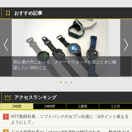
おすすめ記事
初心者の方におくる、スマートウォッチを選ぶときに確
認したい10のこと
●
●
●
アクセスランキング
1時間
24時間
1週間
1カ月
NTT島田社長、ソフトバンクのセブン出資に「dポイント使える
ようにして」
ドコモ前田社長が「ahamo40GB化は検証のため」、料金値上げ