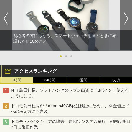
初心者の方におくる、スマートウォッチを選ぶときに確
認したい10のこと
●
●
●
アクセスランキング
1時間
24時間
1週間
1カ月
NTT島田社長、ソフトバンクのセブン出資に「dポイント使える
ようにして」
ドコモ前田社長が「ahamo40GB化は検証のため」、料金値上げ
への考え方にも言及
ドコモ・バイクシェアの障害、原因はシステム移行 都内は明日
7日に復旧作業