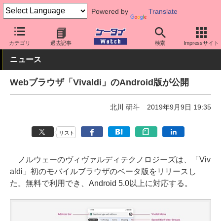
Powered by
Translate
ケータイ Watch
アプリ・サービス
その他
カテゴリ
過去記事
検索
Impressサイト
ニュース
Webブラウザ「Vivaldi」のAndroid版が公開
北川 研斗
2019年9月9日 19:35
リスト
ノルウェーのヴィヴァルディテクノロジーズは、「Viv
aldi」初のモバイルブラウザのベータ版をリリースし
た。無料で利用でき、Android 5.0以上に対応する。