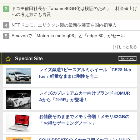
穴と楽天モバイルの課題
ドコモ前田社長が「ahamo40GB化は検証のため」、料金値上げ
への考え方にも言及
NTTドコモ、エリクソン製の最新型装置を国内初導入
Amazonで「Motorola moto g06」と「edge 60」がセール
もっと見る
Special Site
レイズ鍛造1ピースアルミホイール「CE28 N-p
lus」軽量なままに剛性を向上
レイズのプレミアムカー向けブランドHOMUR
Aから「2×9R」が登場！
お値段そのままでメモリ倍増！メモリ32GBの
「お得なゲーミングノート」