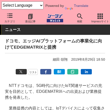
Powered by
Translate
ケータイ Watch
キャリア
ドコモ
その他
カテゴリ
過去記事
検索
Impressサイト
ニュース
ドコモ、エッジAIプラットフォームの事業化に向
けてEDGEMATRIXと提携
細田 頌翔
2019年8月29日 18:50
リスト
NTTドコモは、5G時代に向けたIoT関連サービスの充
実を目的として、EDGEMATRIXへの出資および業務提
携を発表した。
業務提携の内容としては、IoTデバイスによって収集さ