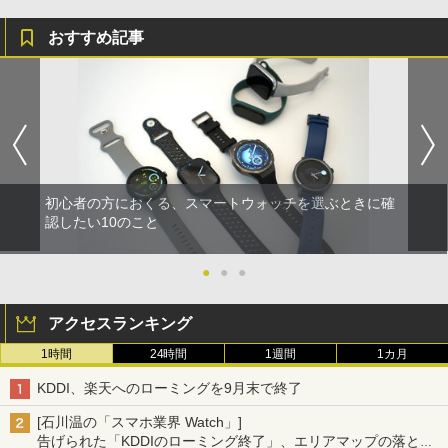
おすすめ記事
初心者の方におくる、スマートウォッチを選ぶときに確
認したい10のこと
●
●
●
アクセスランキング
1時間
24時間
1週間
1カ月
KDDI、楽天へのローミングを9月末で終了
[石川温の「スマホ業界 Watch」]
告げられた「KDDIのローミング終了」、エリアマップの落とし