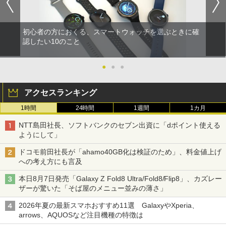
初心者の方におくる、スマートウォッチを選ぶときに確
認したい10のこと
●
●
●
アクセスランキング
1時間
24時間
1週間
1カ月
NTT島田社長、ソフトバンクのセブン出資に「dポイント使える
ようにして」
ドコモ前田社長が「ahamo40GB化は検証のため」、料金値上げ
への考え方にも言及
本日8月7日発売「Galaxy Z Fold8 Ultra/Fold8/Flip8」、カズレー
ザーが驚いた「そば屋のメニュー並みの薄さ」
2026年夏の最新スマホおすすめ11選 GalaxyやXperia、
arrows、AQUOSなど注目機種の特徴は