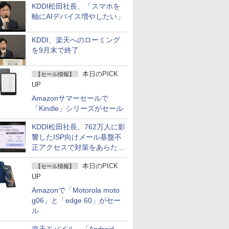
KDDI松田社長、「スマホを
軸にAIデバイス増やしたい」
KDDI、楽天へのローミング
を9月末で終了
本日のPICK
【セール情報】
UP
Amazonサマーセールで
「Kindle」シリーズがセール
KDDI松田社長、762万人に影
響したISP向けメール基盤不
正アクセスで対策をあらため
て説明
本日のPICK
【セール情報】
UP
Amazonで「Motorola moto
g06」と「edge 60」がセー
ル