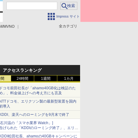
Impress サイト
全カテゴリ
M/MVNO
アクセスランキング
時間
24時間
1週間
1カ月
ドコモ前田社長が「ahamo40GB化は検証のた
め」、料金値上げへの考え方にも言及
NTTドコモ、エリクソン製の最新型装置を国内
初導入
KDDI、楽天へのローミングを9月末で終了
[石川温の「スマホ業界 Watch」]
告げられた「KDDIのローミング終了」、エリア
マップの落とし穴と楽天モバイルの課題
KDDI松田社長、ahamoの40GBキャンペーンに