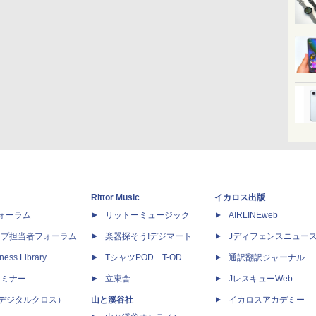
Rittor Music
イカロス出版
dフォーラム
リットーミュージック
AIRLINEweb
ップ担当者フォーラム
楽器探そう!デジマート
Jディフェンスニュー
ness Library
TシャツPOD T-OD
通訳翻訳ジャーナル
セミナー
立東舎
JレスキューWeb
 X（デジタルクロス）
山と溪谷社
イカロスアカデミー