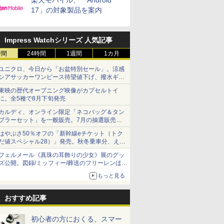
楽天モバイル、「Android
17」の対象製品を案内
Impress Watchシリーズ 人気記事
時間
24時間
1週間
1カ月
ユニクロ、今日から「お盆特別セール」。涼感
シアサッカーワンピース待望値下げ、撥水ギア
ショーツは1990円に
東映の歴代オープニング映像がカプセルトイ
に。全5種で8月下旬発売
カルディ、オンライン限定「ネコバッグ＆タン
ブラーセット」を一般販売。7月の抽選販売の
当選無効分
はやぶさ50％オフの「新幹線eチケット（トク
だ値スペシャル28）」発売。秋冬乗車分、えき
ねっと限定
フェルメール《真珠の耳飾りの少女》展のグッ
ズ公開。図録/ミッフィー/葬送のフリーレンほ
か、注目ブランドコラボが実現
もっと見る
おすすめ記事
初心者の方におくる、スマー