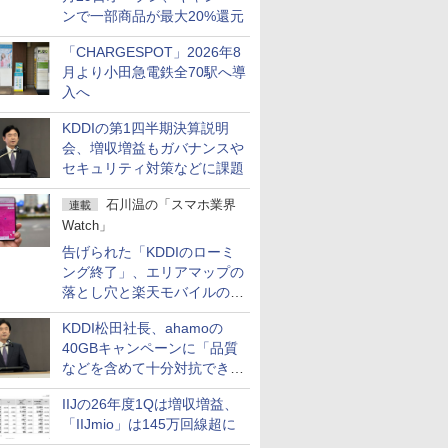
ンで一部商品が最大20%還元
「CHARGESPOT」2026年8
月より小田急電鉄全70駅へ導
入へ
KDDIの第1四半期決算説明
会、増収増益もガバナンスや
セキュリティ対策などに課題
石川温の「スマホ業界
連載
Watch」
告げられた「KDDIのローミ
ング終了」、エリアマップの
落とし穴と楽天モバイルの課
題
KDDI松田社長、ahamoの
40GBキャンペーンに「品質
などを含めて十分対抗でき
る」
IIJの26年度1Qは増収増益、
「IIJmio」は145万回線超に