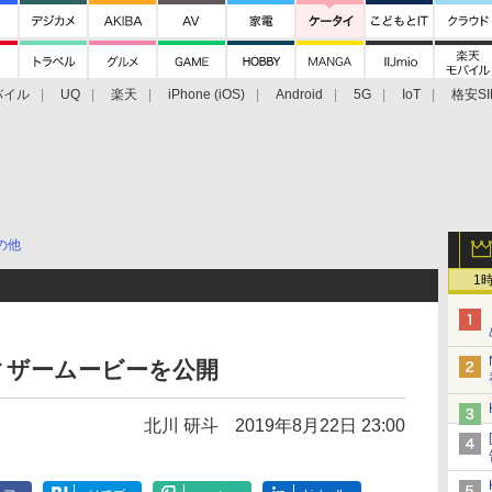
バイル
UQ
楽天
iPhone (iOS)
Android
5G
IoT
格安SI
アクセサリー
業界動向
法人向け
最新技術/その他
の他
1
のティザームービーを公開
北川 研斗
2019年8月22日 23:00