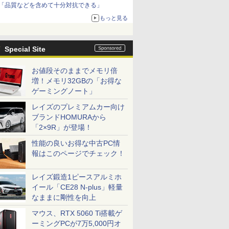
「品質などを含めて十分対抗できる」
もっと見る
Special Site
お値段そのままでメモリ倍
増！メモリ32GBの「お得な
ゲーミングノート」
レイズのプレミアムカー向け
ブランドHOMURAから
「2×9R」が登場！
性能の良いお得な中古PC情
報はこのページでチェック！
レイズ鍛造1ピースアルミホ
イール「CE28 N-plus」軽量
なままに剛性を向上
マウス、RTX 5060 Ti搭載ゲ
ーミングPCが7万5,000円オ