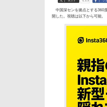
ポスト
リスト
シ
中国深センを拠点とする360度カ
開した。視聴は以下から可能。