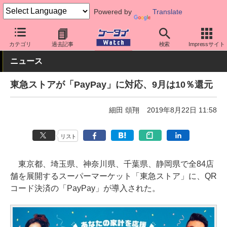
Powered by
Translate
ケータイ Watch
アプリ・サービス
決済/金融
カテゴリ
過去記事
検索
Impressサイト
ニュース
東急ストアが「PayPay」に対応、9月は10％還元
細田 頌翔
2019年8月22日 11:58
リスト
東京都、埼玉県、神奈川県、千葉県、静岡県で全84店
舗を展開するスーパーマーケット「東急ストア」に、QR
コード決済の「PayPay」が導入された。