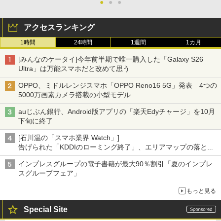
●
●
●
アクセスランキング
1時間
24時間
1週間
1カ月
[みんなのケータイ]今年前半期で唯一購入した「Galaxy S26
Ultra」は万能スマホだと改めて思う
OPPO、ミドルレンジスマホ「OPPO Reno16 5G」発表 4つの
5000万画素カメラ搭載の小型モデル
auじぶん銀行、Android版アプリの「楽天Edyチャージ」を10月
下旬に終了
[石川温の「スマホ業界 Watch」]
告げられた「KDDIのローミング終了」、エリアマップの落とし
穴と楽天モバイルの課題
インプレスグループの電子書籍が最大90％割引「夏のインプレ
スグループフェア」
もっと見る
Special Site