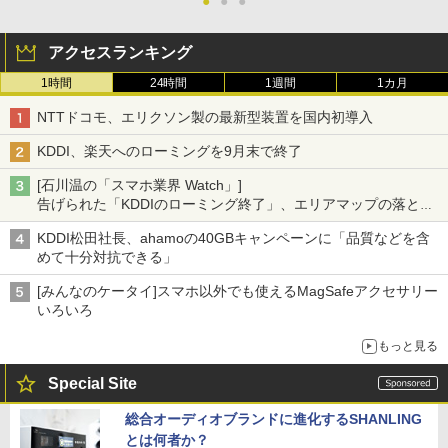
●
●
●
アクセスランキング
1時間
24時間
1週間
1カ月
NTTドコモ、エリクソン製の最新型装置を国内初導入
KDDI、楽天へのローミングを9月末で終了
[石川温の「スマホ業界 Watch」]
告げられた「KDDIのローミング終了」、エリアマップの落とし
穴と楽天モバイルの課題
KDDI松田社長、ahamoの40GBキャンペーンに「品質などを含
めて十分対抗できる」
[みんなのケータイ]スマホ以外でも使えるMagSafeアクセサリー
いろいろ
もっと見る
Special Site
総合オーディオブランドに進化するSHANLING
とは何者か？