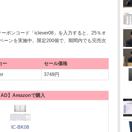
でクーポンコード「iclever08」を入力すると、25％オ
ンペーンを実施中。限定200個で、期間内でも完売次
カー
セール価格
er
3749円
AD】Amazonで購入
IC-BK08