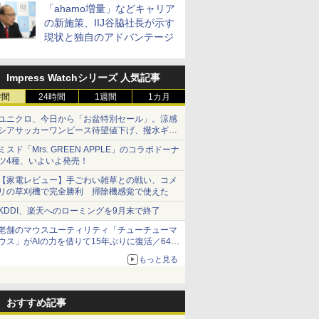
「ahamo増量」などキャリア
の新施策、IIJ谷脇社長が示す
現状と独自のアドバンテージ
Impress Watchシリーズ 人気記事
時間
24時間
1週間
1カ月
ユニクロ、今日から「お盆特別セール」。涼感
シアサッカーワンピース待望値下げ、撥水ギア
ショーツは1990円に
ミスド「Mrs. GREEN APPLE」のコラボドーナ
ツ4種、いよいよ発売！
【家電レビュー】手ごわい雑草との戦い、コメ
リの草刈機で完全勝利 掃除機感覚で使えた
KDDI、楽天へのローミングを9月末で終了
老舗のマウスユーティリティ「チューチューマ
ウス」がAIの力を借りて15年ぶりに復活／64bit
化、Windows 10/11、「Chrome」も走り回
もっと見る
る。復活記念で2026年末まで500円
おすすめ記事