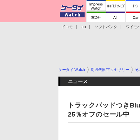
ドコモ
au
ソフトバンク
ワイモ
格安スマホ/SIMフリースマホ
周辺機器/
ケータイ Watch
周辺機器/アクセサリー
そ
ニュース
トラックパッドつきBluet
25％オフのセール中