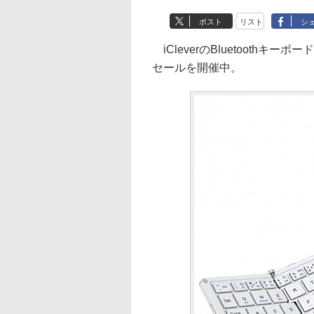
ポスト
リスト
シ
iCleverのBluetoothキーボ
セールを開催中。