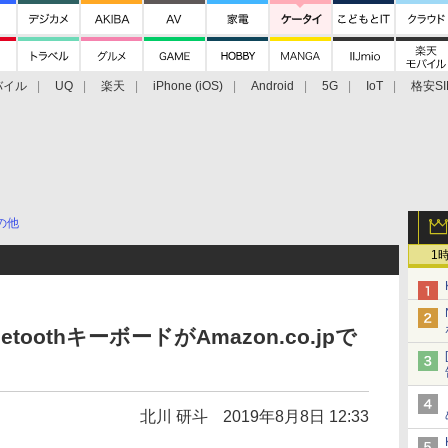
バイル
UQ
楽天
iPhone (iOS)
Android
5G
IoT
格安SI
アクセサリー
業界動向
法人向け
最新技術/その他
の他
1
oothキーボードがAmazon.co.jpで
北川 研斗
2019年8月8日 12:33