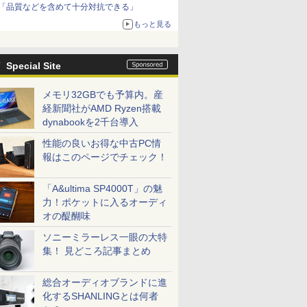
「品質などを含めて十分対抗できる」
もっと見る
Special Site
メモリ32GBでも予算内。産
経新聞社がAMD Ryzen搭載
dynabookを2千台導入
性能の良いお得な中古PC情
報はこのページでチェック！
「A&ultima SP4000T」の魅
力！ポケットに入るオーディ
オの醍醐味
ソニーミラーレス一眼の大特
集！ 見どころ記事まとめ
総合オーディオブランドに進
化するSHANLINGとは何者