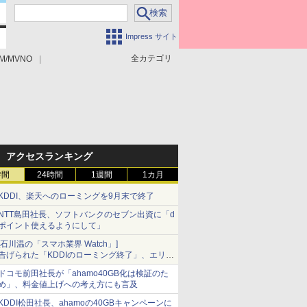
Impress サイト
全カテゴリ
M/MVNO
アクセスランキング
時間
24時間
1週間
1カ月
KDDI、楽天へのローミングを9月末で終了
NTT島田社長、ソフトバンクのセブン出資に「d
ポイント使えるようにして」
[石川温の「スマホ業界 Watch」]
告げられた「KDDIのローミング終了」、エリア
マップの落とし穴と楽天モバイルの課題
ドコモ前田社長が「ahamo40GB化は検証のた
め」、料金値上げへの考え方にも言及
KDDI松田社長、ahamoの40GBキャンペーンに