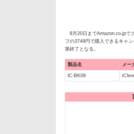
8月20日までAmazon.co.jp
フの3749円で購入できるキャ
第終了となる。
製品名
メー
IC-BK08
iClev
【