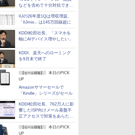
などを含めて十分対抗でき
る」
IIJの26年度1Qは増収増益、
「IIJmio」は145万回線超に
KDDI松田社長、「スマホを
軸にAIデバイス増やしたい」
KDDI、楽天へのローミング
を9月末で終了
本日のPICK
【セール情報】
UP
Amazonサマーセールで
「Kindle」シリーズがセール
KDDI松田社長、762万人に影
響したISP向けメール基盤不
正アクセスで対策をあらため
て説明
本日のPICK
【セール情報】
UP