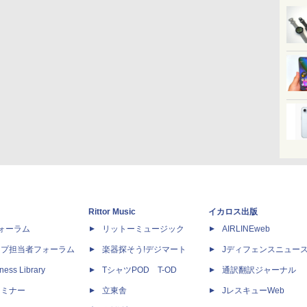
Rittor Music
イカロス出版
dフォーラム
リットーミュージック
AIRLINEweb
ップ担当者フォーラム
楽器探そう!デジマート
Jディフェンスニュー
ness Library
TシャツPOD T-OD
通訳翻訳ジャーナル
セミナー
立東舎
JレスキューWeb