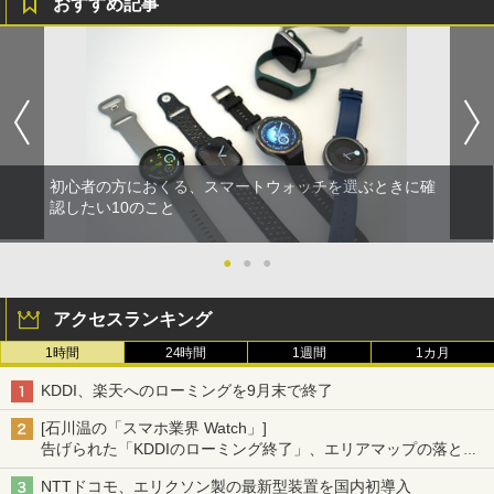
おすすめ記事
初心者の方におくる、スマートウォッチを選ぶときに確
認したい10のこと
●
●
●
アクセスランキング
1時間
24時間
1週間
1カ月
KDDI、楽天へのローミングを9月末で終了
[石川温の「スマホ業界 Watch」]
告げられた「KDDIのローミング終了」、エリアマップの落とし
穴と楽天モバイルの課題
NTTドコモ、エリクソン製の最新型装置を国内初導入