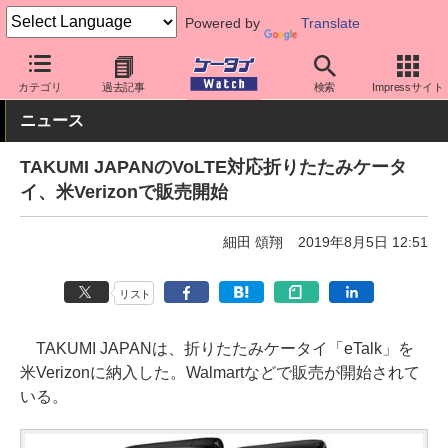
Powered by
Translate
ケータイ Watch
業界動向
企業動向
カテゴリ
過去記事
検索
Impressサイト
ニュース
TAKUMI JAPANのVoLTE対応折りたたみケータ
イ、米Verizonで販売開始
細田 頌翔
2019年8月5日 12:51
リスト
TAKUMI JAPANは、折りたたみケータイ「eTalk」を
米Verizonに納入した。Walmartなどで販売が開始されて
いる。