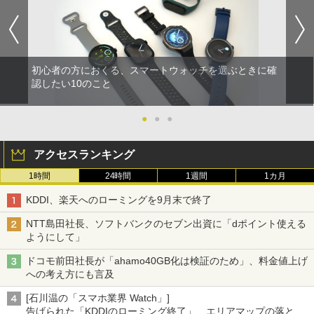
初心者の方におくる、スマートウォッチを選ぶときに確
認したい10のこと
●
●
●
アクセスランキング
1時間
24時間
1週間
1カ月
KDDI、楽天へのローミングを9月末で終了
NTT島田社長、ソフトバンクのセブン出資に「dポイント使える
ようにして」
ドコモ前田社長が「ahamo40GB化は検証のため」、料金値上げ
への考え方にも言及
[石川温の「スマホ業界 Watch」]
告げられた「KDDIのローミング終了」、エリアマップの落とし