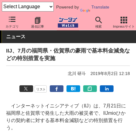
Powered by
Translate
ケータイ Watch
格安スマホ/格安SIM
格安SIM/MVNO
IIJ
カテゴリ
過去記事
検索
Impressサイト
ニュース
IIJ、7月の福岡県・佐賀県の豪雨で基本料金減免な
どの特別措置を実施
北川 研斗
2019年8月2日 12:18
リスト
インターネットイニシアティブ（IIJ）は、7月21日に
福岡県と佐賀県で発生した大雨の被災者で、IIJmioひか
りの契約者に対する基本料金減額などの特別措置を行
う。