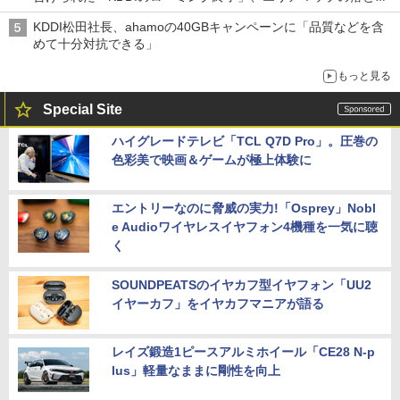
穴と楽天モバイルの課題
KDDI松田社長、ahamoの40GBキャンペーンに「品質などを含
めて十分対抗できる」
もっと見る
Special Site
ハイグレードテレビ「TCL Q7D Pro」。圧巻の
色彩美で映画＆ゲームが極上体験に
エントリーなのに脅威の実力!「Osprey」Nobl
e Audioワイヤレスイヤフォン4機種を一気に聴
く
SOUNDPEATSのイヤカフ型イヤフォン「UU2
イヤーカフ」をイヤカフマニアが語る
レイズ鍛造1ピースアルミホイール「CE28 N-p
lus」軽量なままに剛性を向上