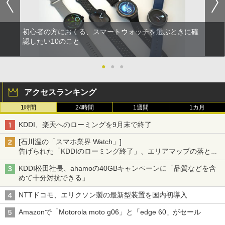
初心者の方におくる、スマートウォッチを選ぶときに確
認したい10のこと
●
●
●
アクセスランキング
1時間
24時間
1週間
1カ月
KDDI、楽天へのローミングを9月末で終了
[石川温の「スマホ業界 Watch」]
告げられた「KDDIのローミング終了」、エリアマップの落とし
穴と楽天モバイルの課題
KDDI松田社長、ahamoの40GBキャンペーンに「品質などを含
めて十分対抗できる」
NTTドコモ、エリクソン製の最新型装置を国内初導入
Amazonで「Motorola moto g06」と「edge 60」がセール