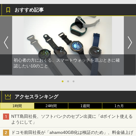
おすすめ記事
初心者の方におくる、スマートウォッチを選ぶときに確
認したい10のこと
●
●
●
アクセスランキング
1時間
24時間
1週間
1カ月
NTT島田社長、ソフトバンクのセブン出資に「dポイント使える
ようにして」
ドコモ前田社長が「ahamo40GB化は検証のため」、料金値上げ