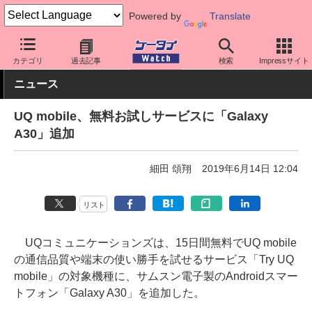
Powered by
Translate
ケータイ Watch
キャリア
UQ
ソフト更新
カテゴリ
過去記事
検索
Impressサイト
ニュース
UQ mobile、無料お試しサービスに「Galaxy
A30」追加
細田 頌翔
2019年6月14日 12:04
リスト
UQコミュニケーションズは、15日間無料でUQ mobile
の通信品質や端末の使い勝手を試せるサービス「Try UQ
mobile」の対象機種に、サムスン電子製のAndroidスマー
トフォン「Galaxy A30」を追加した。