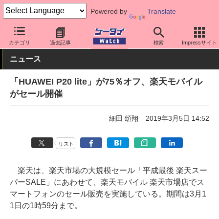
Powered by
Translate
ケータイ Watch
格安スマホ/格安SIM
格安SIM/MVNO
楽天モバ
カテゴリ
過去記事
検索
Impressサイト
ニュース
「HUAWEI P20 lite」が75％オフ、楽天モバイル
がセール開催
細田 頌翔
2019年3月5日 14:52
リスト
楽天は、楽天市場の大規模セール「平成最後 楽天スー
パーSALE」にあわせて、楽天モバイル 楽天市場店でス
マートフォンのセール販売を実施している。期間は3月1
1日の1時59分まで。