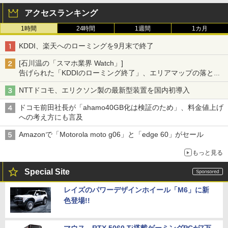
アクセスランキング
1時間
24時間
1週間
1カ月
KDDI、楽天へのローミングを9月末で終了
[石川温の「スマホ業界 Watch」]
告げられた「KDDIのローミング終了」、エリアマップの落とし
穴と楽天モバイルの課題
NTTドコモ、エリクソン製の最新型装置を国内初導入
ドコモ前田社長が「ahamo40GB化は検証のため」、料金値上げ
への考え方にも言及
Amazonで「Motorola moto g06」と「edge 60」がセール
もっと見る
Special Site
レイズのパワーデザインホイール「M6」に新
色登場!!
マウス、RTX 5060 Ti搭載ゲーミングPCが7万